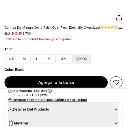
(
3
)
Camisa De Manga Corta Faith Over Fear Eternally Oversized
¥2,600
¥3,700
¡30% en la colección! Precios ya rebajados
Talla
S
M
L
XL
XXL
XXXL
Color
:
Black
Agregar a la bolsa
International Standard
Envío gratis
USD $125+
Devoluciones en 30 Días: Crédito en la Tienda
Detalles Del Producto
Material