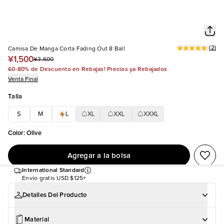
(
2
)
Camisa De Manga Corta Fading Out 8 Ball
¥1,500
¥3,600
60-80% de Descuento en Rebajas! Precios ya Rebajados
Venta Final
Talla
S
M
L
XL
XXL
XXXL
Color
:
Olive
Agregar a la bolsa
International Standard
Envío gratis
USD $125+
Detalles Del Producto
Material