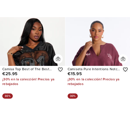
Camisa Top Best of The Best
Camiseta Pure Intentions Notch
€25.95
€15.95
Lace Jersey
Neck Washed
¡30% en la colección! Precios ya
¡30% en la colección! Precios ya
rebajados
rebajados
30%
30%