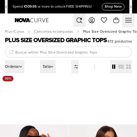
€109.95
Shop New
Spend
or more to unlock FREE SHIPPING!
Plus+Curva
Camisetas estampadas
Plus Size Oversized Graphic T
PLUS SIZE OVERSIZED GRAPHIC TOPS
472 productos
Ordenar
Talla
30%