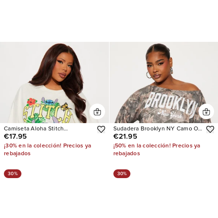
Camiseta Aloha Stitch
Sudadera Brooklyn NY Camo Off
€17.95
€21.95
Oversized
Shoulder
¡30% en la colección! Precios ya
¡50% en la colección! Precios ya
rebajados
rebajados
30%
30%