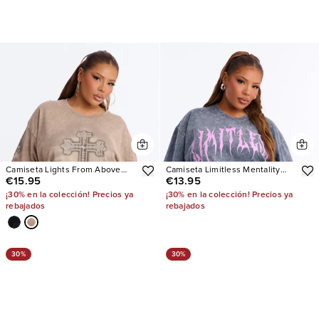
Camiseta Lights From Above
Camiseta Limitless Mentality
€15.95
€13.95
Washed
Washed Oversized
¡30% en la colección! Precios ya
¡30% en la colección! Precios ya
rebajados
rebajados
30%
30%