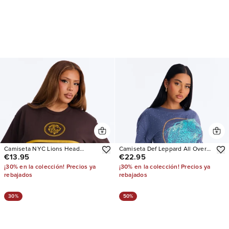
Camiseta NYC Lions Head
Camiseta Def Leppard All Over
€13.95
€22.95
Bodega Oversized
Rhinestone
¡30% en la colección! Precios ya
¡30% en la colección! Precios ya
rebajados
rebajados
30%
50%