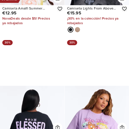
Camiseta Amalfi Summer
Camiseta Lights From Above
€12.95
€15.95
Washed Oversized
Washed
NovaDeals desde $5! Precios
¡30% en la colección! Precios ya
ya rebajados
rebajados
30%
30%