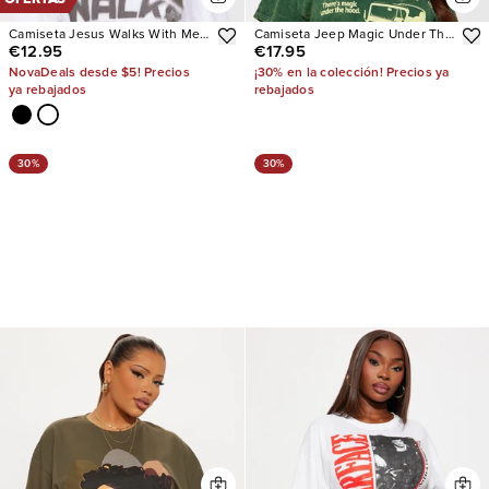
Camiseta Jesus Walks With Me
Camiseta Jeep Magic Under The
€12.95
€17.95
Always
Hood Washed
NovaDeals desde $5! Precios
¡30% en la colección! Precios ya
ya rebajados
rebajados
30%
30%