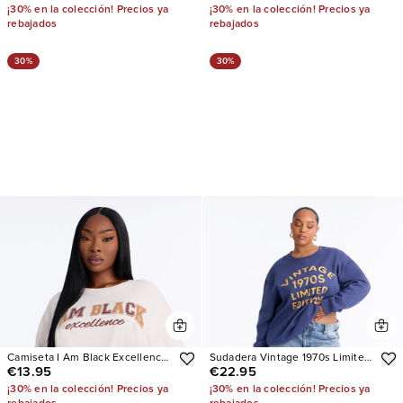
¡30% en la colección! Precios ya
¡30% en la colección! Precios ya
rebajados
rebajados
30%
30%
Camiseta I Am Black Excellence
Sudadera Vintage 1970s Limited
€13.95
€22.95
Washed
Edition
¡30% en la colección! Precios ya
¡30% en la colección! Precios ya