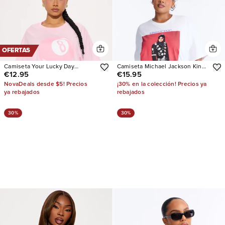
OFERTAS
Camiseta Your Lucky Day
Camiseta Michael Jackson King
€12.95
€15.95
Oversized
Of Pop Oversized
NovaDeals desde $5! Precios
¡30% en la colección! Precios ya
ya rebajados
rebajados
30%
30%