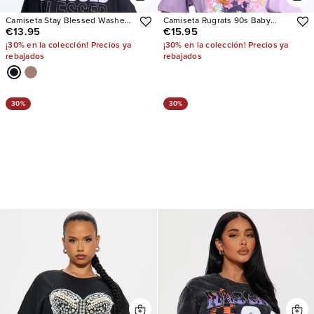
Camiseta Stay Blessed Washed
Camiseta Rugrats 90s Baby
€13.95
€15.95
Oversized
Oversized
¡30% en la colección! Precios ya
¡30% en la colección! Precios ya
rebajados
rebajados
30%
30%