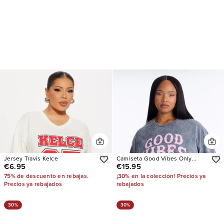
Jersey Travis Kelce
Camiseta Good Vibes Only
€6.95
€15.95
Washed Oversized
75% de descuento en rebajas.
¡30% en la colección! Precios ya
Precios ya rebajados
rebajados
30%
30%