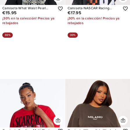
Camiseta What Waist Pearl
Camiseta NASCAR Racing
€15.95
€17.95
Oversized
Washed
¡30% en la colección! Precios ya
¡30% en la colección! Precios ya
rebajados
rebajados
30%
30%