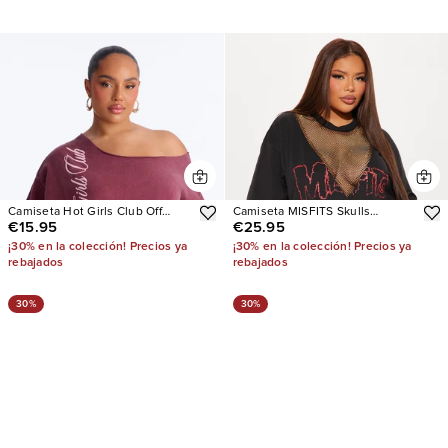
Camiseta Hot Girls Club Off
Camiseta MISFITS Skulls
€15.95
€25.95
Shoulder Oversized
Rhinestone
¡30% en la colección! Precios ya
¡30% en la colección! Precios ya
rebajados
rebajados
30%
30%