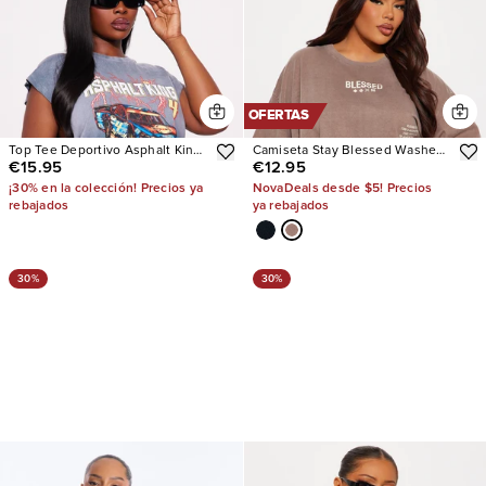
OFERTAS
Top Tee Deportivo Asphalt King
Camiseta Stay Blessed Washed
€15.95
€12.95
4 Washed
Oversized
¡30% en la colección! Precios ya
NovaDeals desde $5! Precios
rebajados
ya rebajados
30%
30%