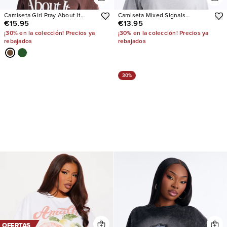
Camiseta Girl Pray About It
Camiseta Mixed Signals
€15.95
€13.95
Washed
Oversized
¡30% en la colección! Precios ya
¡30% en la colección! Precios ya
rebajados
rebajados
30%
OFERTAS