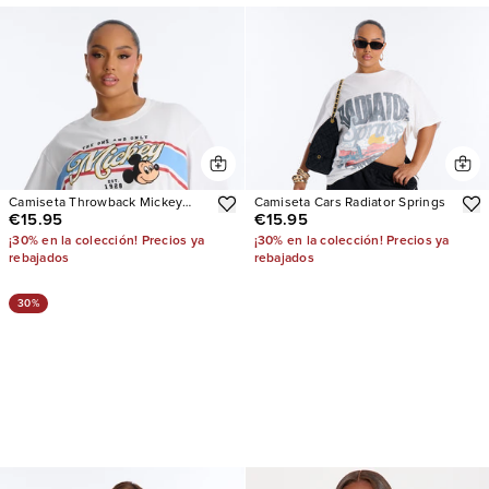
Camiseta Throwback Mickey
Camiseta Cars Radiator Springs
€15.95
€15.95
Stripe Drop Shoulder
¡30% en la colección! Precios ya
¡30% en la colección! Precios ya
rebajados
rebajados
30%