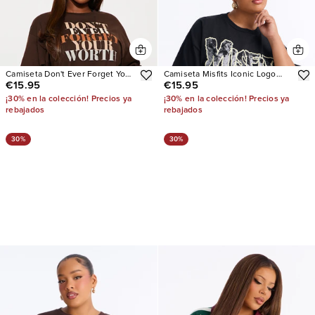
Camiseta Don't Ever Forget Your
Camiseta Misfits Iconic Logo
€15.95
€15.95
Worth Crew Neck
Oversized
¡30% en la colección! Precios ya
¡30% en la colección! Precios ya
rebajados
rebajados
30%
30%