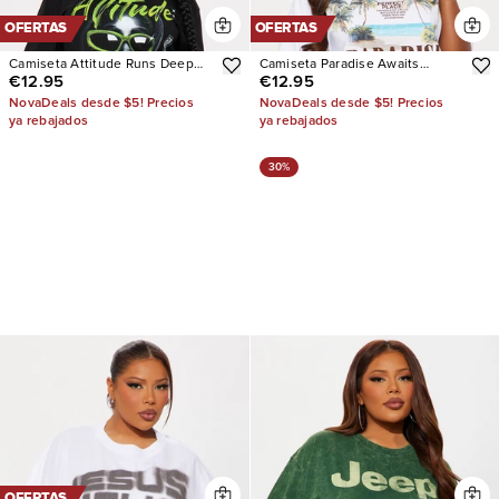
OFERTAS
OFERTAS
Camiseta Attitude Runs Deep
Camiseta Paradise Awaits
€12.95
€12.95
Oversized
Washed
NovaDeals desde $5! Precios
NovaDeals desde $5! Precios
ya rebajados
ya rebajados
30%
OFERTAS