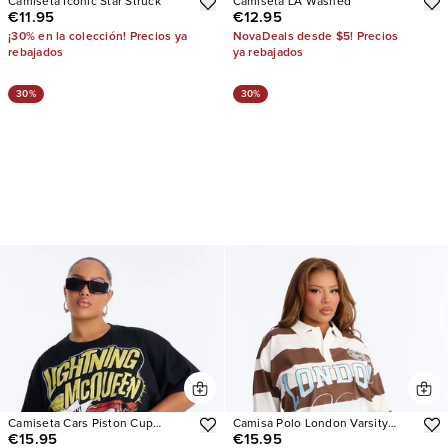
Camiseta Iconic Star Struck
Camiseta LA Washed
€11.95
€12.95
¡30% en la colección! Precios ya
NovaDeals desde $5! Precios
rebajados
ya rebajados
30%
30%
Camiseta Cars Piston Cup
Camisa Polo London Varsity
€15.95
€15.95
Championship
Striped Long Sleeve