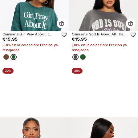
Camiseta Girl Pray About It
Camiseta God Is Good All The
€15.95
€15.95
Washed
Time Oversized
¡30% en la colección! Precios ya
¡30% en la colección! Precios ya
rebajados
rebajados
30%
30%