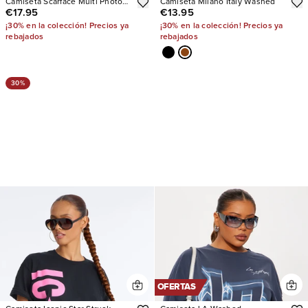
Camiseta Scarface Multi Photo
Camiseta Milano Italy Washed
€17.95
€13.95
Oversized
¡30% en la colección! Precios ya
¡30% en la colección! Precios ya
rebajados
rebajados
30%
OFERTAS