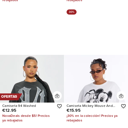
rebajados
rebajados
30%
OFERTAS
Camiseta 94 Washed
Camiseta Mickey Mouse And
€12.95
€15.95
Pluto Drop Shoulder
NovaDeals desde $5! Precios
¡30% en la colección! Precios ya
ya rebajados
rebajados