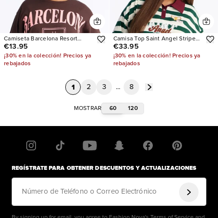
Camiseta Barcelona Resort
Camisa Top Saint Angel Striped
€13.95
€33.95
Oversized
Polo
¡30% en la colección! Precios ya
¡30% en la colección! Precios ya
rebajados
rebajados
1
2
3
...
8
60
120
MOSTRAR
REGÍSTRATE PARA OBTENER DESCUENTOS Y ACTUALIZACIONES
Número de Teléfono o Correo Electrónico
By signing up for email, you agree to Fashion Nova's
Terms of Service
and