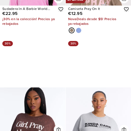
Sudadera In A Barbie World
Camiseta Pray On It
€22.95
€12.95
Washed
¡30% en la colección! Precios ya
NovaDeals desde $5! Precios
rebajados
ya rebajados
30%
30%