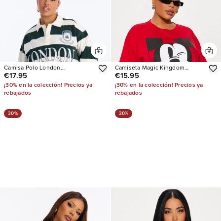
Camisa Polo London
Camiseta Magic Kingdom
€17.95
€15.95
Embroidered Striped
Mickey Mouse
¡30% en la colección! Precios ya
¡30% en la colección! Precios ya
rebajados
rebajados
30%
30%