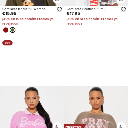
Camiseta Beautiful Woman
Camiseta Scarface Film
€15.95
€17.95
Oversized
¡30% en la colección! Precios ya
¡30% en la colección! Precios ya
rebajados
rebajados
30%
OFERTAS