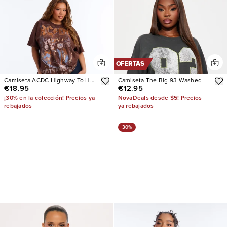
OFERTAS
Camiseta ACDC Highway To Hell
Camiseta The Big 93 Washed
€18.95
€12.95
Front And Back
¡30% en la colección! Precios ya
NovaDeals desde $5! Precios
rebajados
ya rebajados
30%