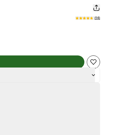
(
14
)