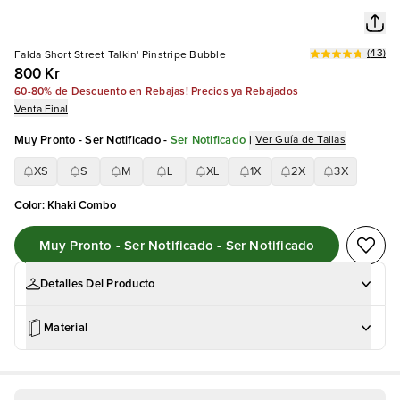
(
43
)
Falda Short Street Talkin' Pinstripe Bubble
800 Kr
60-80% de Descuento en Rebajas! Precios ya Rebajados
Venta Final
Muy Pronto - Ser Notificado
-
Ser Notificado
|
Ver Guía de Tallas
XS
S
M
L
XL
1X
2X
3X
Color
:
Khaki Combo
Muy Pronto - Ser Notificado - Ser Notificado
Detalles Del Producto
Material