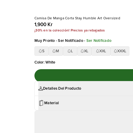
Camisa De Manga Corta Stay Humble Art Oversized
1,900 Kr
¡30% en la colección! Precios ya rebajados
Muy Pronto - Ser Notificado
-
Ser Notificado
S
M
L
XL
XXL
XXXL
Color
:
White
Detalles Del Producto
Material