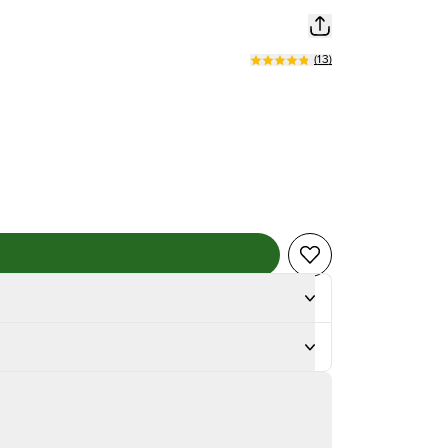
(
13
)