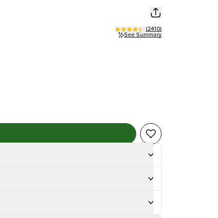
(
2410
)
See Summary