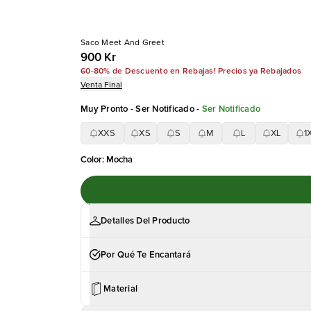
Saco Meet And Greet
900 Kr
60-80% de Descuento en Rebajas! Precios ya Rebajados
Venta Final
Muy Pronto - Ser Notificado
-
Ser Notificado
XXS
XS
S
M
L
XL
1
Color
:
Mocha
Detalles Del Producto
Por Qué Te Encantará
Material