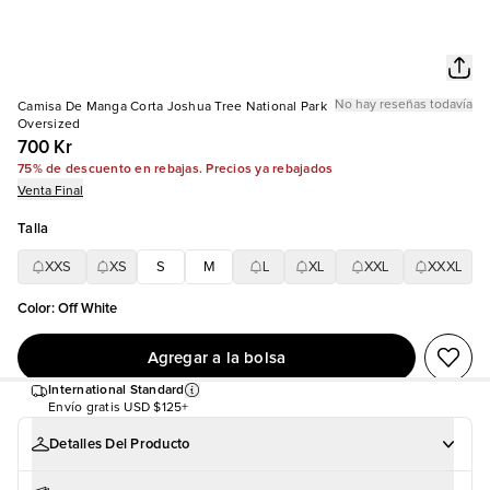
No hay reseñas todavía
Camisa De Manga Corta Joshua Tree National Park
Oversized
700 Kr
75% de descuento en rebajas. Precios ya rebajados
Venta Final
Talla
XXS
XS
S
M
L
XL
XXL
XXXL
Color
:
Off White
Agregar a la bolsa
International Standard
Envío gratis
USD $125+
Detalles Del Producto