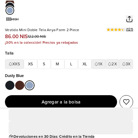
HIGH
(
121
)
Vestido Mini Doble Tela Anya Form 2 Piece
86.00 NIS
122.00 NIS
¡30% en la colección! Precios ya rebajados
Talla
XXS
XS
S
M
L
XL
1X
2X
3X
Dusty Blue
Agregar a la bolsa
Devoluciones en 30 Días: Crédito en la Tienda