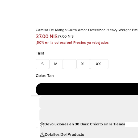
Camisa De Manga Corta Amor Oversized Heavy Weight Em
37.00 NIS
77.00 NIS
¡50% en la colección! Precios ya rebajados
Talla
S
M
L
XL
XXL
Color
:
Tan
Devoluciones en 30 Días: Crédito en la Tienda
Detalles Del Producto