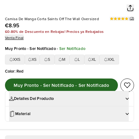
(
2
)
Camisa De Manga Corta Saints Off The Wall Oversized
€8.95
60-80% de Descuento en Rebajas! Precios ya Rebajados
Venta Final
Muy Pronto - Ser Notificado
-
Ser Notificado
XXS
XS
S
M
L
XL
XXL
Color
:
Red
Muy Pronto - Ser Notificado - Ser Notificado
Detalles Del Producto
Material