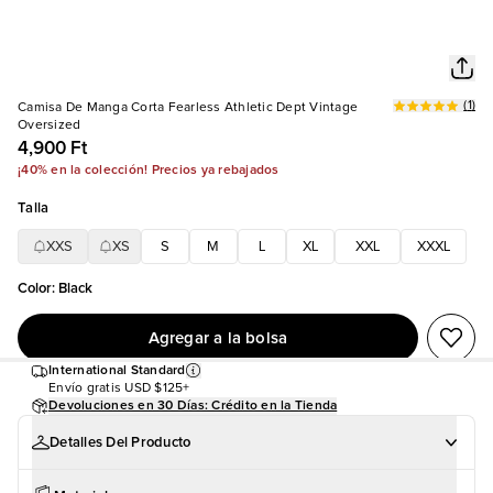
(
1
)
Camisa De Manga Corta Fearless Athletic Dept Vintage
Oversized
4,900 Ft
¡40% en la colección! Precios ya rebajados
Talla
XXS
XS
S
M
L
XL
XXL
XXXL
Color
:
Black
Agregar a la bolsa
International Standard
Envío gratis
USD $125+
Devoluciones en 30 Días: Crédito en la Tienda
Detalles Del Producto