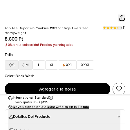
(
5
)
Top Tee Deportivo Cookies 1983 Vintage Oversized
Heavyweight
8,600 Ft
¡30% en la colección! Precios ya rebajados
Talla
S
M
L
XL
XXL
XXXL
Color
:
Black Wash
Agregar a la bolsa
International Standard
Envío gratis
USD $125+
Devoluciones en 30 Días: Crédito en la Tienda
Detalles Del Producto