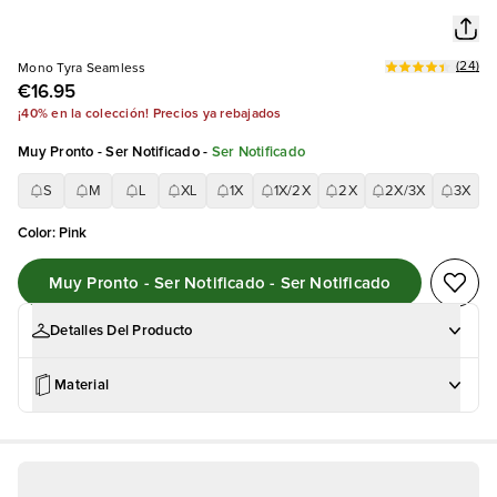
(
24
)
Mono Tyra Seamless
€16.95
¡40% en la colección! Precios ya rebajados
Muy Pronto - Ser Notificado
-
Ser Notificado
S
M
L
XL
1X
1X/2X
2X
2X/3X
3X
Color
:
Pink
Muy Pronto - Ser Notificado - Ser Notificado
Detalles Del Producto
Material