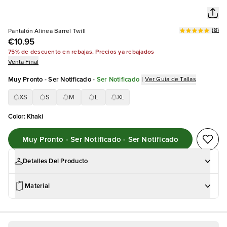
(
8
)
Pantalón Alinea Barrel Twill
€10.95
75% de descuento en rebajas. Precios ya rebajados
Venta Final
Muy Pronto - Ser Notificado
-
Ser Notificado
|
Ver Guía de Tallas
XS
S
M
L
XL
Color
:
Khaki
Muy Pronto - Ser Notificado - Ser Notificado
Detalles Del Producto
Material