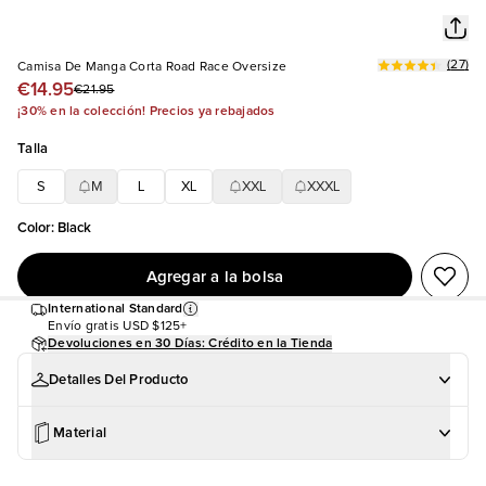
(
27
)
Camisa De Manga Corta Road Race Oversize
€14.95
€21.95
¡30% en la colección! Precios ya rebajados
Talla
S
M
L
XL
XXL
XXXL
Color
:
Black
Agregar a la bolsa
International Standard
Envío gratis
USD $125+
Devoluciones en 30 Días: Crédito en la Tienda
Detalles Del Producto
Material