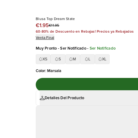
Blusa Top Dream State
€1.95
€11.95
60-80% de Descuento en Rebajas! Precios ya Rebajados
Venta Final
Muy Pronto - Ser Notificado
-
Ser Notificado
XS
S
M
L
XL
Color
:
Marsala
Detalles Del Producto