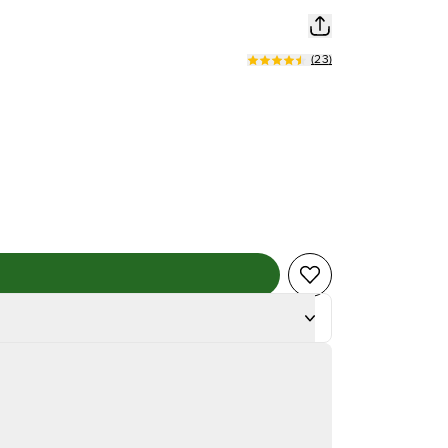
(
23
)