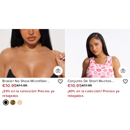
Brasier No Show Microfiber
Conjunto De Short Muchos
€10.95
€10.95
€14.95
€17.95
Clear Strap
Besos Ribbed Tank PJ Boxer
¡30% en la colección! Precios ya
¡40% en la colección! Precios ya
rebajados
rebajados