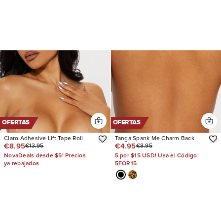
OFERTAS
OFERTAS
Claro Adhesive Lift Tape Roll
Tanga Spank Me Charm Back
€8.95
€4.95
€13.95
€8.95
NovaDeals desde $5! Precios
5 por $15 USD! Usa el Código:
ya rebajados
5FOR15