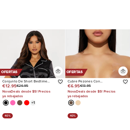
OFERTAS
OFERTAS
Conjunto De Short Bedtime
Cubre Pezones Con
€12.95
€6.95
€26.95
€13.95
Stretch Satin Short Sleeve PJ
Levantamiento Disguise Me
NovaDeals desde $5! Precios
NovaDeals desde $5! Precios
ya rebajados
ya rebajados
+
1
40%
40%