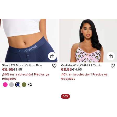
Short FN Mood Cotton Boy
Vestido Wild Child PJ Cami
€6.95
€8.95
€8.95
€14.95
Sleep
¡30% en la colección! Precios ya
¡40% en la colección! Precios ya
rebajados
rebajados
+
2
30%