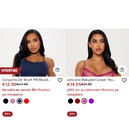
OFERTAS
Conjunto De Short FN Mood
Lencería Babydoll Leave You
€12.95
€14.95
€24.95
€21.95
Cotton PJ Boxer
Breathless
NovaDeals desde $5! Precios
¡30% en la colección! Precios ya
ya rebajados
rebajados
50%
30%