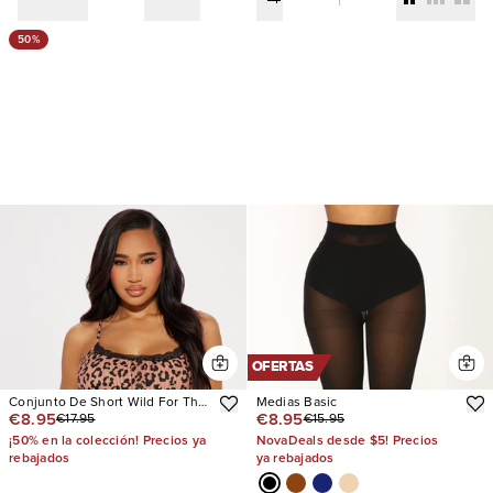
50%
OFERTAS
Conjunto De Short Wild For The
Medias Basic
€8.95
€8.95
€17.95
€15.95
Night Ribbed PJ
¡50% en la colección! Precios ya
NovaDeals desde $5! Precios
rebajados
ya rebajados