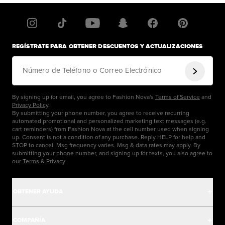
REGÍSTRATE PARA OBTENER DESCUENTOS Y ACTUALIZACIONES
Número de Teléfono o Correo Electrónico
By signing up for email, you agree to Fashion Nova's
Terms of Service
and
Privacy Policy
.
By submitting your phone number, you agree to receive recurring
automated promotional and personalized marketing text messages (e.g.
cart reminders) from Fashion Nova at the cell number used when signing
up. Consent is not a condition of any purchase. Reply HELP for help and
STOP to cancel. Msg frequency varies. Msg & data rates may apply. By
submitting your phone number, and signing up for texts, you also agree to
our
Terms
&
Privacy
OBTENER AYUDA
Centro de Ayuda
COMPAÑÍA