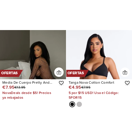
OFERTAS
OFERTAS
Media De Cuerpo Pretty And
Tanga Nova Cotton Comfort
€7.95
€4.95
€13.95
€7.95
Provocative Fishnet
NovaDeals desde $5! Precios
5 por $15 USD! Usa el Código:
ya rebajados
5FOR15