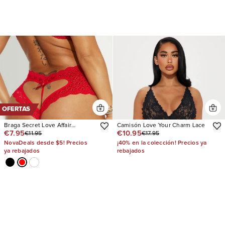
OFERTAS
Braga Secret Love Affair
Camisón Love Your Charm Lace
€7.95
€10.95
€11.95
€17.95
Crotchless
NovaDeals desde $5! Precios
¡40% en la colección! Precios ya
ya rebajados
rebajados