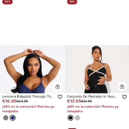
30%
40%
Lencería Babydoll Through The
Conjunto De Pantalón In Your
€16.95
€13.95
€23.95
€21.95
Motions Cotton Side Slit
Dreams Ribbed PJ
¡30% en la colección! Precios ya
¡40% en la colección! Precios ya
rebajados
rebajados