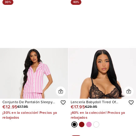
30%
40%
Conjunto De Pantalón Sleepy
Lencería Babydoll Tired Of
€12.95
€17.95
€17.95
€29.95
Dreams PJ
Teasing Flyaway
¡30% en la colección! Precios ya
¡40% en la colección! Precios ya
rebajados
rebajados