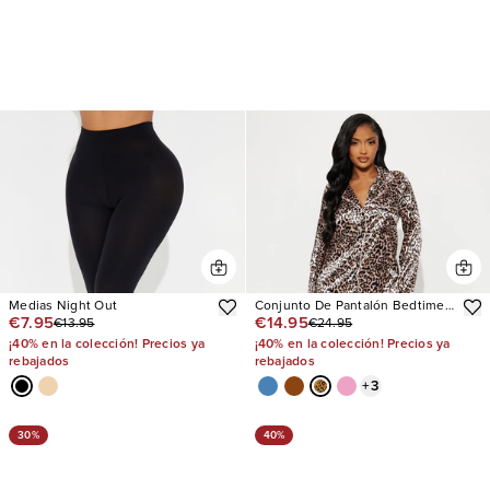
Medias Night Out
Conjunto De Pantalón Bedtime
€7.95
€14.95
€13.95
€24.95
Stretch Satin Long Sleeve PJ
¡40% en la colección! Precios ya
¡40% en la colección! Precios ya
rebajados
rebajados
+
3
30%
40%