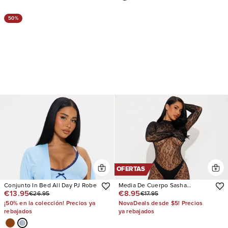
50%
OFERTAS
Conjunto In Bed All Day PJ Robe
Media De Cuerpo Sasha
€13.95
€8.95
€26.95
€17.95
Jumpsuit Fishnet
¡50% en la colección! Precios ya
NovaDeals desde $5! Precios
rebajados
ya rebajados