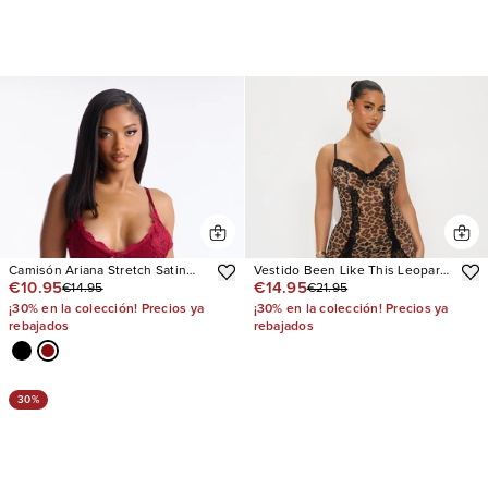
Camisón Ariana Stretch Satin
Vestido Been Like This Leopard
€10.95
€14.95
€14.95
€21.95
Embroidered
Mesh
¡30% en la colección! Precios ya
¡30% en la colección! Precios ya
rebajados
rebajados
30%