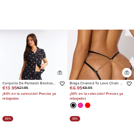
Conjunto De Pantalón Besitos
Braga Chained To Love Chain G
€13.95
€6.95
€21.95
€8.95
Short Sleeve PJ
String
¡40% en la colección! Precios ya
¡30% en la colección! Precios ya
rebajados
rebajados
30%
30%