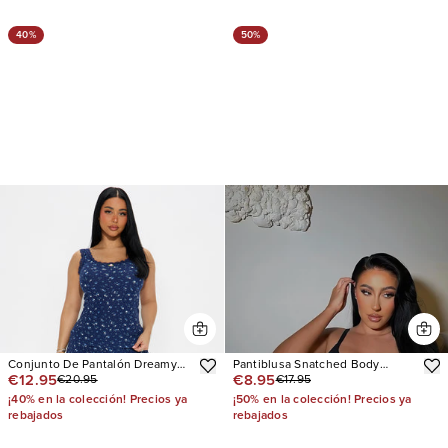
40%
50%
Conjunto De Pantalón Dreamy
Pantiblusa Snatched Body
€12.95
€8.95
€20.95
€17.95
Era Ribbed PJ
Shapewear
¡40% en la colección! Precios ya
¡50% en la colección! Precios ya
rebajados
rebajados