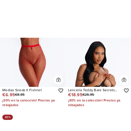
Medias Sneak It Fishnet
Lencería Teddy Bare Secrets
€6.95
€18.95
€8.95
€26.95
Crotchless Open Cup Lace
¡30% en la colección! Precios ya
¡30% en la colección! Precios ya
rebajados
rebajados
30%