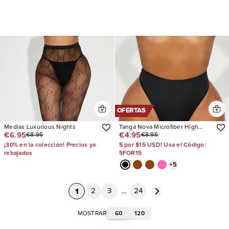
OFERTAS
Medias Luxurious Nights
Tanga Nova Microfiber High
€6.95
€4.95
€8.95
€8.95
Waist
¡30% en la colección! Precios ya
5 por $15 USD! Usa el Código:
rebajados
5FOR15
+
5
1
2
3
...
24
60
120
MOSTRAR