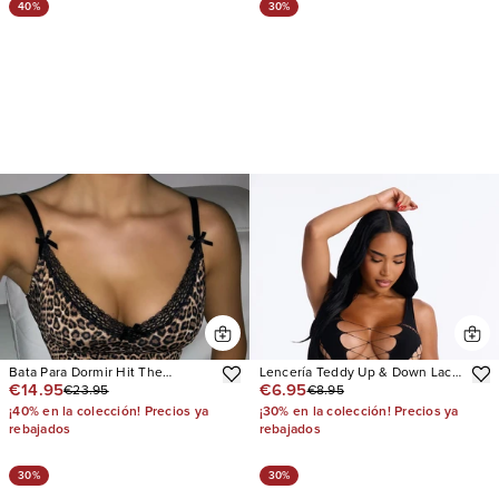
40%
30%
Bata Para Dormir Hit The
Lencería Teddy Up & Down Lace
€14.95
€6.95
€23.95
€8.95
Snooze
Up Bodystocking
¡40% en la colección! Precios ya
¡30% en la colección! Precios ya
rebajados
rebajados
30%
30%