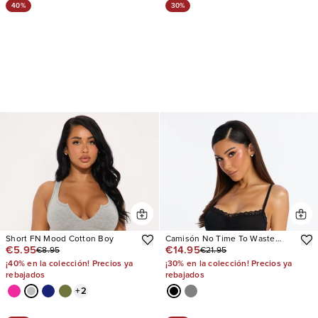
40%
30%
Short FN Mood Cotton Boy
Camisón No Time To Waste
€5.95
€14.95
€8.95
€21.95
Ruffle
¡40% en la colección! Precios ya
¡30% en la colección! Precios ya
rebajados
rebajados
+
2