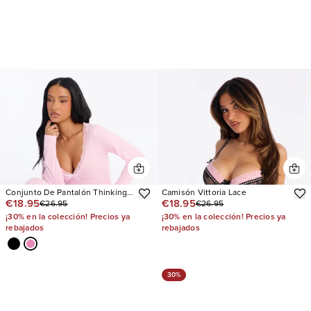
Conjunto De Pantalón Thinking
Camisón Vittoria Lace
€18.95
€18.95
€26.95
€26.95
Of You Ribbed Long Sleeve PJ
¡30% en la colección! Precios ya
¡30% en la colección! Precios ya
rebajados
rebajados
30%