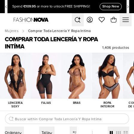
€109.95
Shop New
Spend
or more to unlock FREE SHIPPING!
Mujeres
Comprar Toda Lencería Y Ropa Intíma
COMPRAR TODA LENCERÍA Y ROPA
INTÍMA
1,406 productos
LENCERÍA
FAJAS
BRAS
ROPA
CO
SEXY
INTERIOR
DE 
Ordenar
Talla