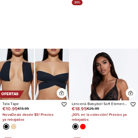
30%
OFERTAS
Tata Tape
Lencería Babydoll Soft Elements
€10.95
€18.95
€15.95
€26.95
Mesh Lace
NovaDeals desde $5! Precios
¡30% en la colección! Precios ya
ya rebajados
rebajados