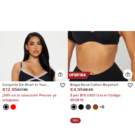
OFERTAS
Conjunto De Short In Your
Braga Nova Cotton Boyshort
€12.95
€4.95
€17.95
€8.95
Dreams Ribbed PJ
¡30% en la colección! Precios ya
5 por $15 USD! Usa el Código:
rebajados
5FOR15
+
6
50%