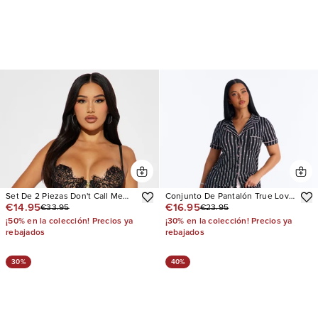
Set De 2 Piezas Don't Call Me
Conjunto De Pantalón True Love
€14.95
€16.95
€33.95
€23.95
Baby Lace
Short Sleeve PJ
¡50% en la colección! Precios ya
¡30% en la colección! Precios ya
rebajados
rebajados
30%
40%