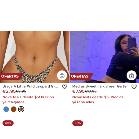
OFERTAS
OFERTAS
Braga A Little Wild Leopard G-
Medias Sweet Talk Sheer Garter
€2.95
€7.95
€8.95
€13.95
String
NovaDeals desde $5! Precios
NovaDeals desde $5! Precios
ya rebajados
ya rebajados
40%
30%