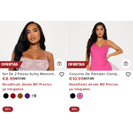
OFERTAS
OFERTAS
Set De 2 Piezas Sultry Moments
Conjunto De Pantalón Comfy
€8.95
€10.95
€17.95
€17.95
Lace
Mood Ribbed PJ
NovaDeals desde $5! Precios
NovaDeals desde $5! Precios
ya rebajados
ya rebajados
+
9
30%
30%