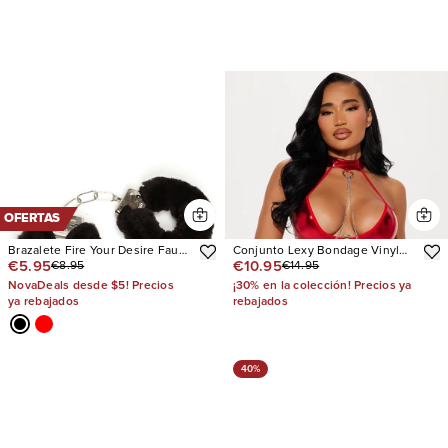
OFERTAS
Brazalete Fire Your Desire Faux
Conjunto Lexy Bondage Vinyl
€5.95
€10.95
€8.95
€14.95
Fur Hands
Cuff & Teddy
NovaDeals desde $5! Precios
¡30% en la colección! Precios ya
ya rebajados
rebajados
40%