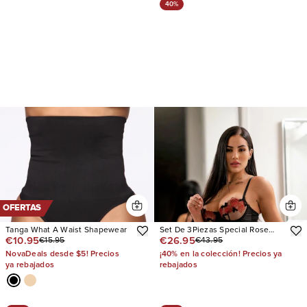
40%
OFERTAS
Tanga What A Waist Shapewear
Set De 3Piezas Special Rose
€10.95
€26.95
€15.95
€43.95
Sheer Embroidered
NovaDeals desde $5! Precios
¡40% en la colección! Precios ya
ya rebajados
rebajados