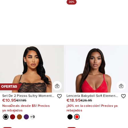
30%
OFERTAS
Set De 2 Piezas Sultry Moments
Lencería Babydoll Soft Elements
€10.95
€18.95
€17.95
€26.95
Lace
Mesh Lace
NovaDeals desde $5! Precios
¡30% en la colección! Precios ya
ya rebajados
rebajados
+
9