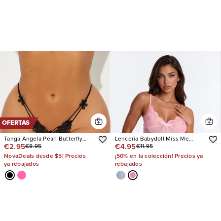
OFERTAS
Tanga Angela Pearl Butterfly
Lencería Babydoll Miss Me
€2.95
€4.95
€8.95
€11.95
Crotchless GString
Embroidered Lace
NovaDeals desde $5! Precios
¡50% en la colección! Precios ya
ya rebajados
rebajados