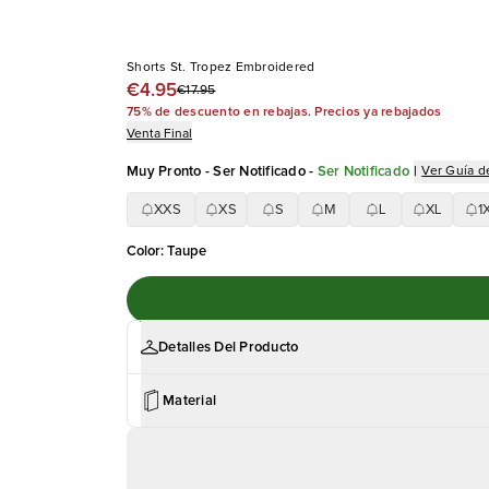
Shorts St. Tropez Embroidered
€4.95
€17.95
75% de descuento en rebajas. Precios ya rebajados
Venta Final
Muy Pronto - Ser Notificado
-
Ser Notificado
|
Ver Guía de
XXS
XS
S
M
L
XL
1
Color
:
Taupe
Detalles Del Producto
Material