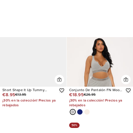
Short Shape It Up Tummy
Conjunto De Pantalón FN Mood
€8.95
€18.95
€13.95
€26.95
Control Shapewear
Racerback Bralette PJ Boxer
¡30% en la colección! Precios ya
¡30% en la colección! Precios ya
rebajados
rebajados
50%