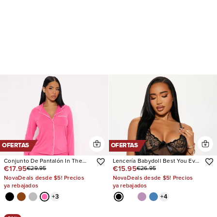
OFERTAS
OFERTAS
Conjunto De Pantalón In The
Lencería Babydoll Best You Ever
€17.95
€15.95
€29.95
€26.95
Morning PJ
Had
NovaDeals desde $5! Precios
NovaDeals desde $5! Precios
ya rebajados
ya rebajados
+
3
+
4