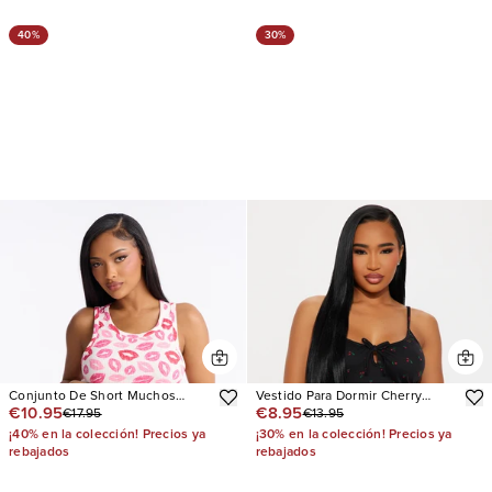
40%
30%
Conjunto De Short Muchos
Vestido Para Dormir Cherry
€10.95
€8.95
€17.95
€13.95
Besos Ribbed Tank PJ Boxer
Cutie Cami
¡40% en la colección! Precios ya
¡30% en la colección! Precios ya
rebajados
rebajados