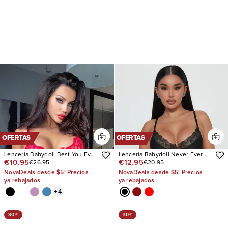
OFERTAS
OFERTAS
Lencería Babydoll Best You Ever
Lencería Babydoll Never Ever
€10.95
€12.95
€26.95
€20.95
Had
Ribbed
NovaDeals desde $5! Precios
NovaDeals desde $5! Precios
ya rebajados
ya rebajados
+
4
30%
30%