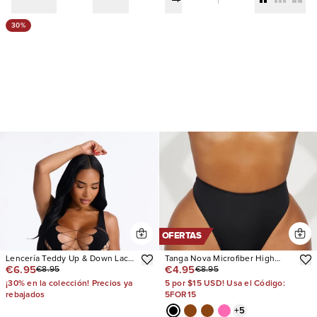
30%
OFERTAS
Lencería Teddy Up & Down Lace
Tanga Nova Microfiber High
€6.95
€4.95
€8.95
€8.95
Up Bodystocking
Waist
¡30% en la colección! Precios ya
5 por $15 USD! Usa el Código:
rebajados
5FOR15
+
5