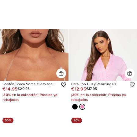
Sostén Show Some Cleavage
Bata Too Busy Relaxing PJ
€14.95
€12.95
€20.95
€17.95
Silicone Sticky
¡30% en la colección! Precios ya
¡30% en la colección! Precios ya
rebajados
rebajados
50%
40%