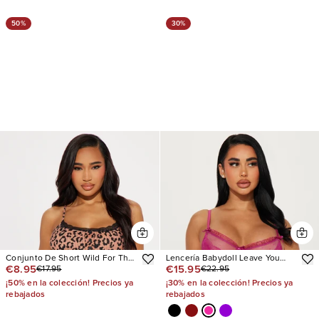
50%
30%
Conjunto De Short Wild For The
Lencería Babydoll Leave You
€8.95
€15.95
€17.95
€22.95
Night Ribbed PJ
Breathless
¡50% en la colección! Precios ya
¡30% en la colección! Precios ya
rebajados
rebajados