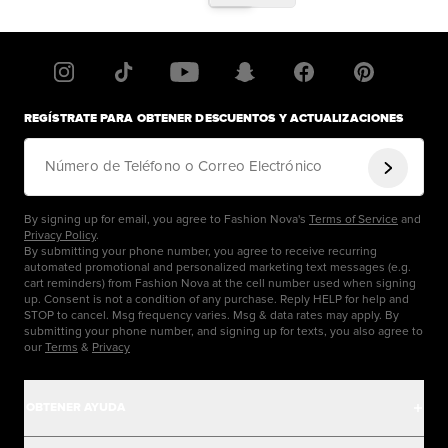
REGÍSTRATE PARA OBTENER DESCUENTOS Y ACTUALIZACIONES
Número de Teléfono o Correo Electrónico
By signing up for email, you agree to Fashion Nova's
Terms of Service
and
Privacy Policy
.
By submitting your phone number, you agree to receive recurring
automated promotional and personalized marketing text messages (e.g.
cart reminders) from Fashion Nova at the cell number used when signing
up. Consent is not a condition of any purchase. Reply HELP for help and
STOP to cancel. Msg frequency varies. Msg & data rates may apply. By
submitting your phone number, and signing up for texts, you also agree to
our
Terms
&
Privacy
OBTENER AYUDA