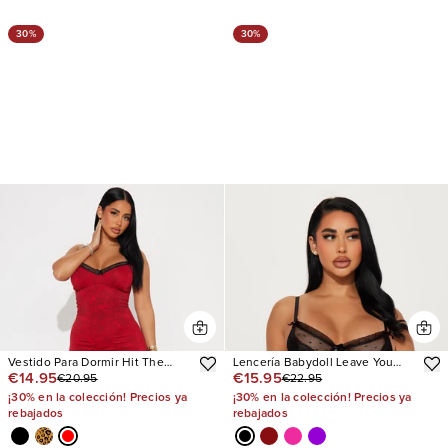
30%
30%
Vestido Para Dormir Hit The
Lencería Babydoll Leave You
€14.95
€15.95
€20.95
€22.95
Snooze Maxi
Breathless
¡30% en la colección! Precios ya
¡30% en la colección! Precios ya
rebajados
rebajados