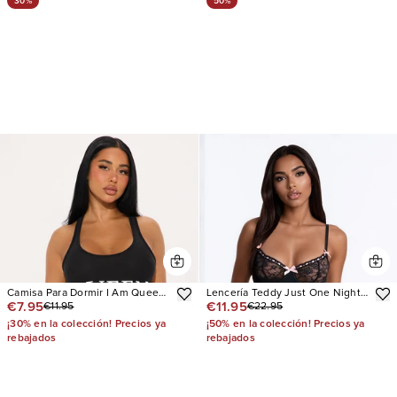
30%
50%
Camisa Para Dormir I Am Queen
Lencería Teddy Just One Night
€7.95
€11.95
€11.95
€22.95
PJ
Lace Down Ruffle Edge Contrast
Underwire
¡30% en la colección! Precios ya
¡50% en la colección! Precios ya
rebajados
rebajados