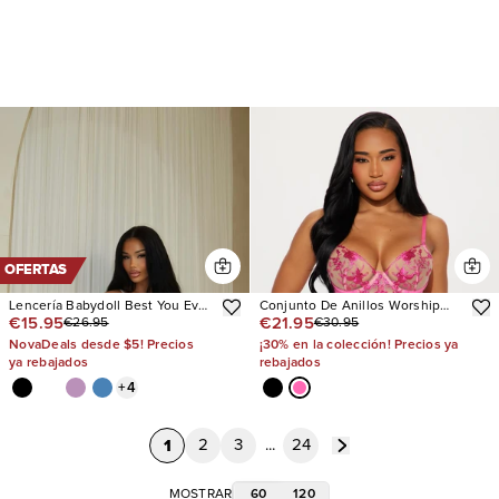
OFERTAS
Lencería Babydoll Best You Ever
Conjunto De Anillos Worship
€15.95
€21.95
€26.95
€30.95
Had
Her Embroidered Mesh Bustier
and G St
NovaDeals desde $5! Precios
¡30% en la colección! Precios ya
ya rebajados
rebajados
+
4
1
2
3
...
24
60
120
MOSTRAR