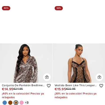
40%
30%
Conjunto De Pantalón Bedtime
Vestido Been Like This Leopard
€14.95
€15.95
€24.95
€22.95
Stretch Satin Long Sleeve PJ
Mesh
¡40% en la colección! Precios ya
¡30% en la colección! Precios ya
rebajados
rebajados
+
3