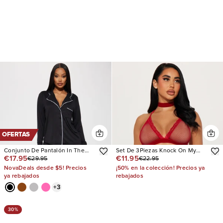
OFERTAS
Conjunto De Pantalón In The
Set De 3Piezas Knock On My
€17.95
€11.95
€29.95
€22.95
Morning PJ
Door Lace
NovaDeals desde $5! Precios
¡50% en la colección! Precios ya
ya rebajados
rebajados
+
3
30%