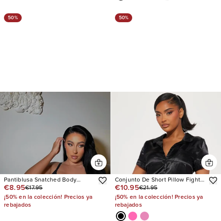
50%
50%
Pantiblusa Snatched Body
Conjunto De Short Pillow Fight
€8.95
€10.95
€17.95
€21.95
Shapewear
Stretch Satin PJ
¡50% en la colección! Precios ya
¡50% en la colección! Precios ya
rebajados
rebajados