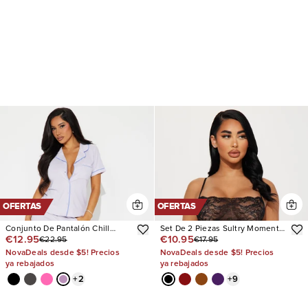
OFERTAS
OFERTAS
Conjunto De Pantalón Chill
Set De 2 Piezas Sultry Moments
€12.95
€10.95
€22.95
€17.95
Vibes Only Ribbed PJ
Lace
NovaDeals desde $5! Precios
NovaDeals desde $5! Precios
ya rebajados
ya rebajados
+
2
+
9