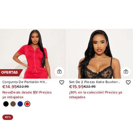
OFERTAS
Conjunto De Pantalón Hit
Set De 2 Piezas Katie Bustier
€14.95
€15.95
€22.95
€22.95
Snooze PJ
and Panty
NovaDeals desde $5! Precios
¡30% en la colección! Precios ya
ya rebajados
rebajados
40%