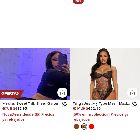
50%
OFERTAS
Medias Sweet Talk Sheer Garter
Tanga Just My Type Mesh Maxi
€7.95
€14.95
€13.95
€32.95
Gown and
NovaDeals desde $5! Precios
¡50% en la colección! Precios ya
ya rebajados
rebajados