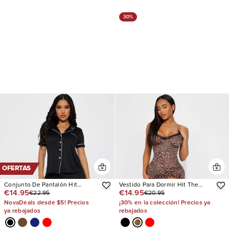
30%
OFERTAS
Conjunto De Pantalón Hit
Vestido Para Dormir Hit The
€14.95
€14.95
€22.95
€20.95
Snooze PJ
Snooze Maxi
NovaDeals desde $5! Precios
¡30% en la colección! Precios ya
ya rebajados
rebajados