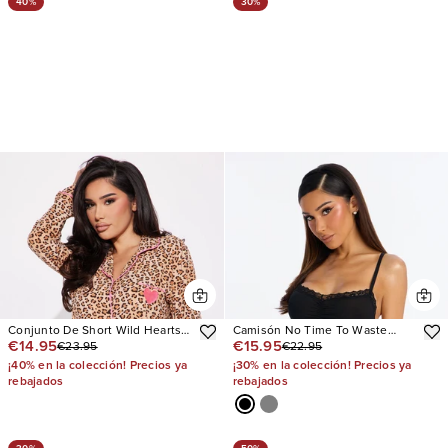
40%
30%
Conjunto De Short Wild Hearts
Camisón No Time To Waste
€14.95
€15.95
€23.95
€22.95
PJ
Ruffle
¡40% en la colección! Precios ya
¡30% en la colección! Precios ya
rebajados
rebajados