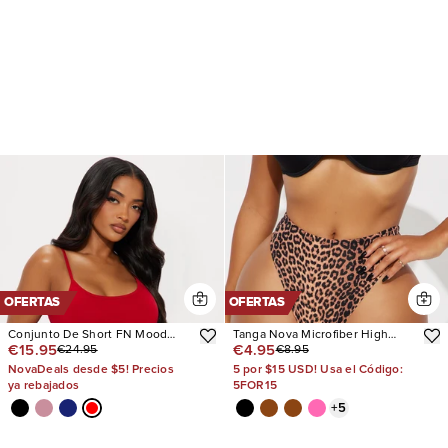
OFERTAS
OFERTAS
Conjunto De Short FN Mood
Tanga Nova Microfiber High
€15.95
€4.95
€24.95
€8.95
Cotton PJ Boxer
Waist
NovaDeals desde $5! Precios
5 por $15 USD! Usa el Código:
ya rebajados
5FOR15
+
5