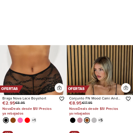
OFERTAS
OFERTAS
Braga Nova Lace Boyshort
Conjunto FN Mood Cami And
€2.95
€8.95
€8.95
€17.95
Boxer
NovaDeals desde $5! Precios
NovaDeals desde $5! Precios
ya rebajados
ya rebajados
+
1
+
5