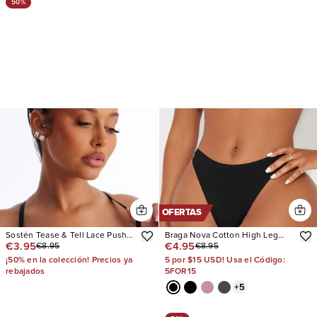
50%
OFERTAS
Sostén Tease & Tell Lace Push
Braga Nova Cotton High Leg
€3.95
€4.95
€8.95
€8.95
Up
Bikini
¡50% en la colección! Precios ya
5 por $15 USD! Usa el Código:
rebajados
5FOR15
+
5