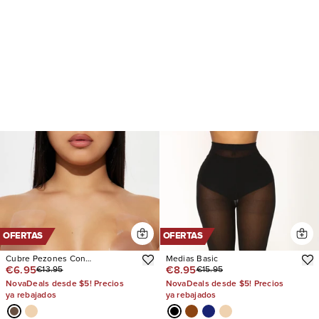
OFERTAS
OFERTAS
Cubre Pezones Con
Medias Basic
€6.95
€8.95
€13.95
€15.95
Levantamiento Disguise Me
NovaDeals desde $5! Precios
NovaDeals desde $5! Precios
ya rebajados
ya rebajados