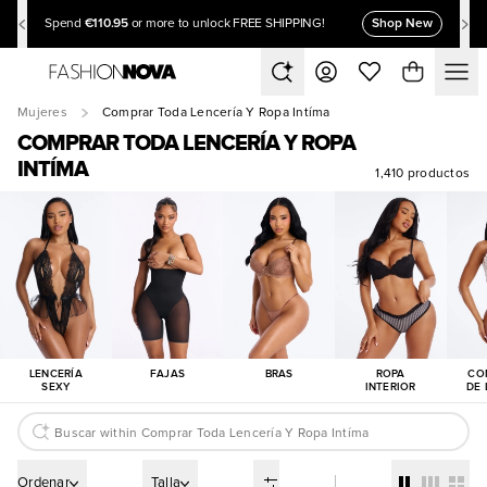
€110.95
Shop New
Spend
or more to unlock FREE SHIPPING!
Mujeres
Comprar Toda Lencería Y Ropa Intíma
COMPRAR TODA LENCERÍA Y ROPA
INTÍMA
1,410 productos
LENCERÍA
FAJAS
BRAS
ROPA
CO
SEXY
INTERIOR
DE 
Ordenar
Talla