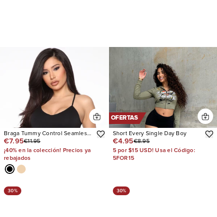
OFERTAS
Braga Tummy Control Seamless
Short Every Single Day Boy
€7.95
€4.95
€11.95
€8.95
Thong Shapewear
¡40% en la colección! Precios ya
5 por $15 USD! Usa el Código:
rebajados
5FOR15
30%
30%