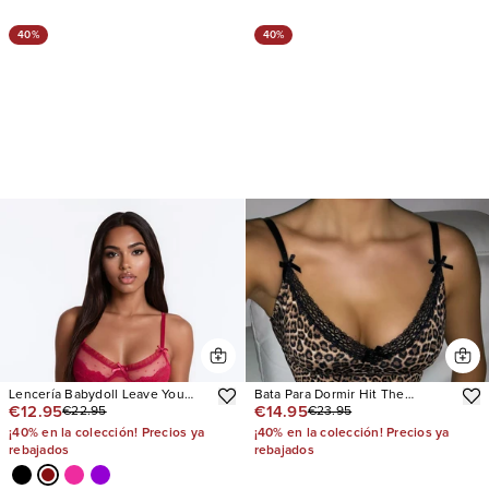
40%
40%
Lencería Babydoll Leave You
Bata Para Dormir Hit The
€12.95
€14.95
€22.95
€23.95
Breathless
Snooze
¡40% en la colección! Precios ya
¡40% en la colección! Precios ya
rebajados
rebajados