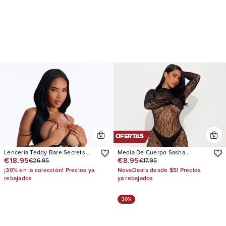
OFERTAS
Lencería Teddy Bare Secrets
Media De Cuerpo Sasha
€18.95
€8.95
€26.95
€17.95
Crotchless Open Cup Lace
Jumpsuit Fishnet
¡30% en la colección! Precios ya
NovaDeals desde $5! Precios
rebajados
ya rebajados
30%