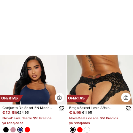
OFERTAS
OFERTAS
Conjunto De Short FN Mood
Braga Secret Love Affair
€12.95
€5.95
€24.95
€11.95
Cotton PJ Boxer
Crotchless
NovaDeals desde $5! Precios
NovaDeals desde $5! Precios
ya rebajados
ya rebajados