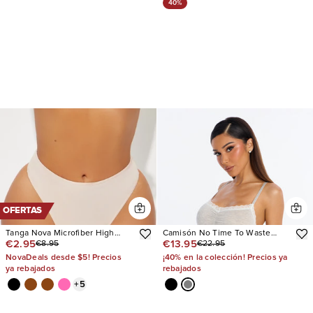
40%
OFERTAS
Tanga Nova Microfiber High
Camisón No Time To Waste
€2.95
€13.95
€8.95
€22.95
Waist
Ruffle
NovaDeals desde $5! Precios
¡40% en la colección! Precios ya
ya rebajados
rebajados
+
5