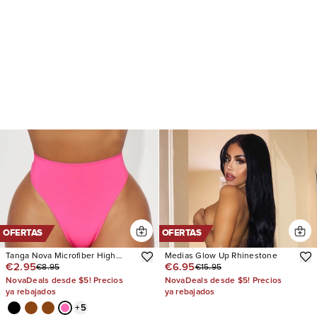
OFERTAS
OFERTAS
Tanga Nova Microfiber High
Medias Glow Up Rhinestone
€2.95
€6.95
€8.95
€15.95
Waist
NovaDeals desde $5! Precios
NovaDeals desde $5! Precios
ya rebajados
ya rebajados
+
5