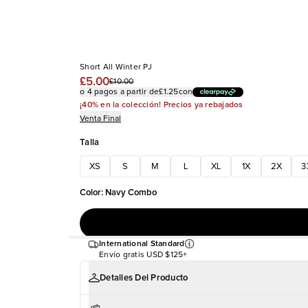
Short All Winter PJ
£5.00
£10.00
o 4 pagos a partir de
£1.25
con
¡40% en la colección! Precios ya rebajados
Venta Final
Talla
XS
S
M
L
XL
1X
2X
3
Color
:
Navy Combo
International Standard
Envío gratis
USD $125+
Detalles Del Producto