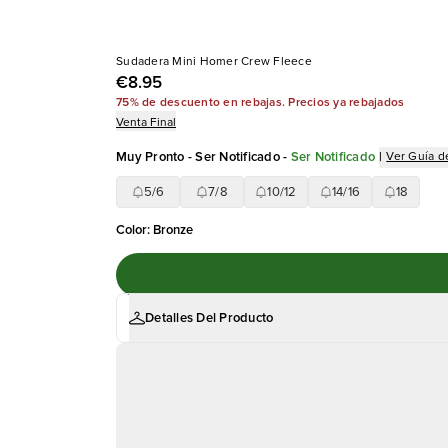
Sudadera Mini Homer Crew Fleece
€8.95
75% de descuento en rebajas. Precios ya rebajados
Venta Final
Muy Pronto - Ser Notificado
-
Ser Notificado
|
Ver Guía de
5/6
7/8
10/12
14/16
18
Color
:
Bronze
Detalles Del Producto