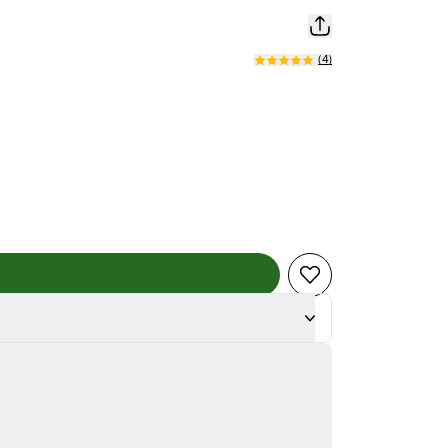
(
4
)