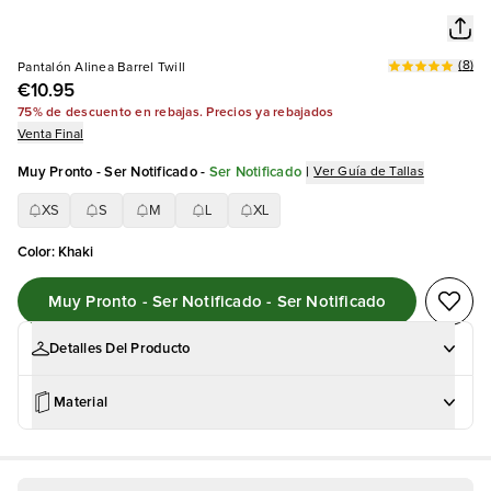
(
8
)
Pantalón Alinea Barrel Twill
€10.95
75% de descuento en rebajas. Precios ya rebajados
Venta Final
Muy Pronto - Ser Notificado
-
Ser Notificado
|
Ver Guía de Tallas
XS
S
M
L
XL
Color
:
Khaki
Muy Pronto - Ser Notificado - Ser Notificado
Detalles Del Producto
Material