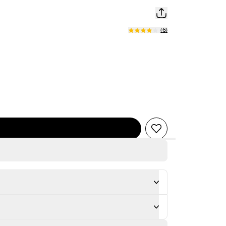
(
6
)