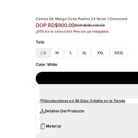
Camisa De Manga Corta Psalms 23 Verse 1 Oversized
DOP RD$900.00
DOP RD$1,400.00
¡30% en la colección! Precios ya rebajados
Talla
S
M
L
XL
XXL
XXXL
Color
:
White
Devoluciones en 30 Días: Crédito en la Tienda
Detalles Del Producto
Material