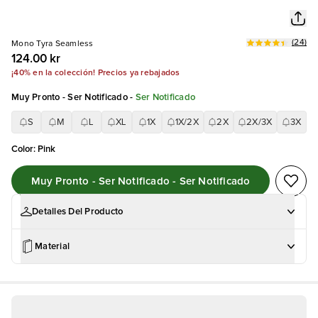
(
24
)
Mono Tyra Seamless
124.00 kr
¡40% en la colección! Precios ya rebajados
Muy Pronto - Ser Notificado
-
Ser Notificado
S
M
L
XL
1X
1X/2X
2X
2X/3X
3X
Color
:
Pink
Muy Pronto - Ser Notificado - Ser Notificado
Detalles Del Producto
Material