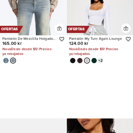
OFERTAS
OFERTAS
Pantalón De Mezclilla Holgado
Pantalón My Turn Again Lounge
165.00 kr
124.00 kr
Next Chapter Baggy
NovaDeals desde $5! Precios
NovaDeals desde $5! Precios
ya rebajados
ya rebajados
+
2