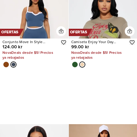
OFERTAS
OFERTAS
Conjunto Move In Style
Camiseta Enjoy Your Day
124.00 kr
99.00 kr
Seamless Legging
Graphic
NovaDeals desde $5! Precios
NovaDeals desde $5! Precios
ya rebajados
ya rebajados