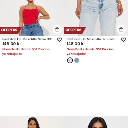
OFERTAS
OFERTAS
Pantalón De Mezclilla Nova 90's
Pantalón De Mezclilla Holgado
148.00 kr
148.00 kr
Baby Basic Stretch Wide Leg
Mellow Moments Low Rise
NovaDeals desde $5! Precios
NovaDeals desde $5! Precios
ya rebajados
ya rebajados