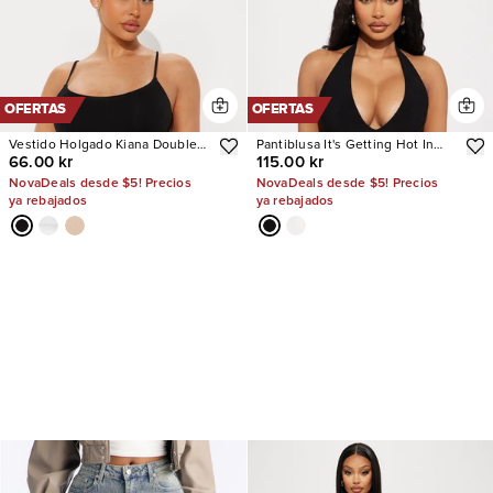
OFERTAS
OFERTAS
Vestido Holgado Kiana Double
Pantiblusa It's Getting Hot In
66.00 kr
115.00 kr
Lined Jersey
Here
NovaDeals desde $5! Precios
NovaDeals desde $5! Precios
ya rebajados
ya rebajados