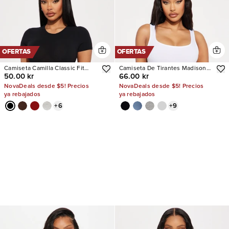
OFERTAS
OFERTAS
Camiseta Camilla Classic Fit
Camiseta De Tirantes Madison
50.00 kr
66.00 kr
Crew Neck
Basic Square Neck
NovaDeals desde $5! Precios
NovaDeals desde $5! Precios
ya rebajados
ya rebajados
+
6
+
9