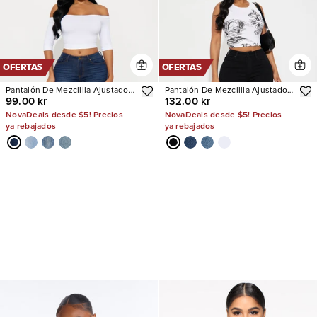
OFERTAS
OFERTAS
Pantalón De Mezclilla Ajustado
Pantalón De Mezclilla Ajustado
99.00 kr
132.00 kr
Con Stretch She's Fire
Con Stretch Tall Vibe Check
Curvy
NovaDeals desde $5! Precios
NovaDeals desde $5! Precios
ya rebajados
ya rebajados