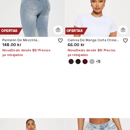
OFERTAS
OFERTAS
Pantalón De Mezclilla
Camisa De Manga Corta Chloe
148.00 kr
66.00 kr
Acampanado Con Stretch San
Crew Neck
Diego Sculpting
NovaDeals desde $5! Precios
NovaDeals desde $5! Precios
ya rebajados
ya rebajados
+
5