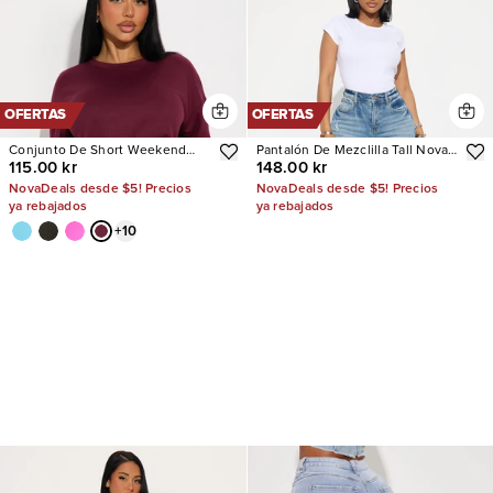
OFERTAS
OFERTAS
Conjunto De Short Weekend
Pantalón De Mezclilla Tall Nova
115.00 kr
148.00 kr
Vibes
90's Baby Basic Stretch Wide
Leg
NovaDeals desde $5! Precios
NovaDeals desde $5! Precios
ya rebajados
ya rebajados
+
10