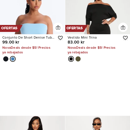
OFERTAS
OFERTAS
Conjunto De Short Denise Tube
Vestido Mini Trina
99.00 kr
83.00 kr
Top
NovaDeals desde $5! Precios
NovaDeals desde $5! Precios
ya rebajados
ya rebajados