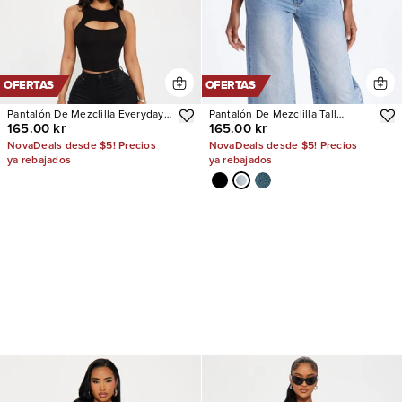
OFERTAS
OFERTAS
Pantalón De Mezclilla Everyday
Pantalón De Mezclilla Tall
165.00 kr
165.00 kr
Basic Straight Leg Denim
Westside Low Rise Wide Leg
NovaDeals desde $5! Precios
NovaDeals desde $5! Precios
ya rebajados
ya rebajados