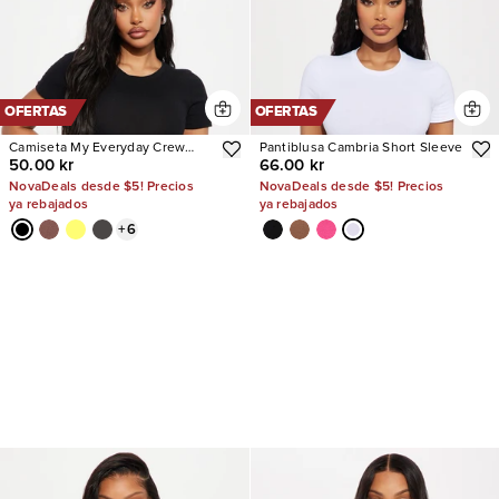
OFERTAS
OFERTAS
Camiseta My Everyday Crew
Pantiblusa Cambria Short Sleeve
50.00 kr
66.00 kr
Neck
NovaDeals desde $5! Precios
NovaDeals desde $5! Precios
ya rebajados
ya rebajados
+
6