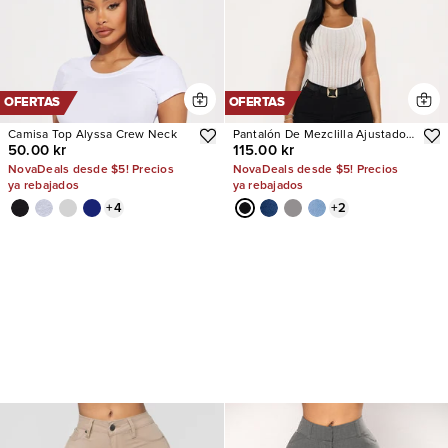
OFERTAS
OFERTAS
Camisa Top Alyssa Crew Neck
Pantalón De Mezclilla Ajustado
50.00 kr
115.00 kr
Con Stretch Vibe Check Curvy
NovaDeals desde $5! Precios
NovaDeals desde $5! Precios
ya rebajados
ya rebajados
+
4
+
2