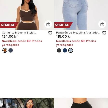
OFERTAS
OFERTAS
Conjunto Move In Style
Pantalón de Mezclilla Ajustado
124.00 kr
115.00 kr
Seamless Legging
Tiro Alto Con Stretch San Diego
Sculpting
NovaDeals desde $5! Precios
NovaDeals desde $5! Precios
ya rebajados
ya rebajados