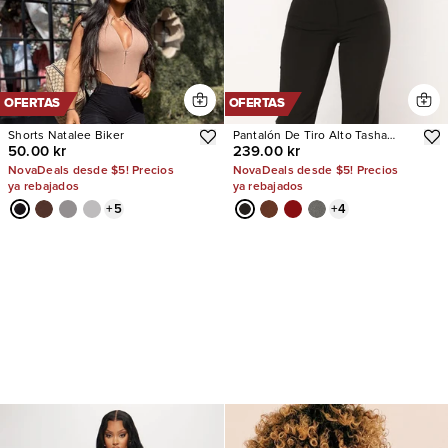
OFERTAS
OFERTAS
Shorts Natalee Biker
Pantalón De Tiro Alto Tasha
50.00 kr
239.00 kr
Dressy
NovaDeals desde $5! Precios
NovaDeals desde $5! Precios
ya rebajados
ya rebajados
+
5
+
4