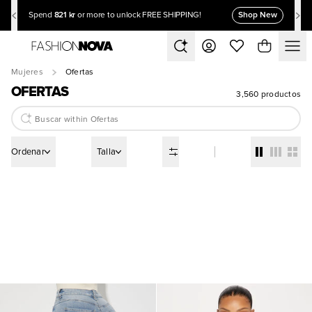
821 kr
Shop New
Spend
or more to unlock FREE SHIPPING!
Mujeres
Ofertas
OFERTAS
3,560 productos
Ordenar
Talla