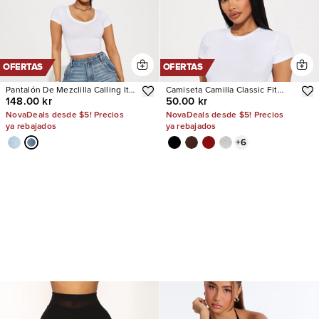
OFERTAS
OFERTAS
Pantalón De Mezclilla Calling It
Camiseta Camilla Classic Fit
148.00 kr
50.00 kr
Off Baggy
Crew Neck
NovaDeals desde $5! Precios
NovaDeals desde $5! Precios
ya rebajados
ya rebajados
+
6