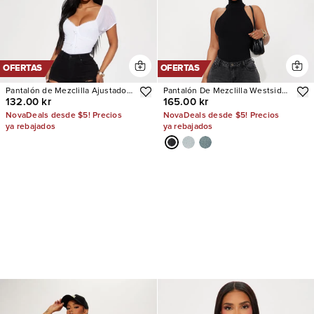
OFERTAS
OFERTAS
Pantalón de Mezclilla Ajustado
Pantalón De Mezclilla Westside
132.00 kr
165.00 kr
Tiro Alto Con Stretch Decker
Low Rise Wide Leg
Ripped
NovaDeals desde $5! Precios
NovaDeals desde $5! Precios
ya rebajados
ya rebajados