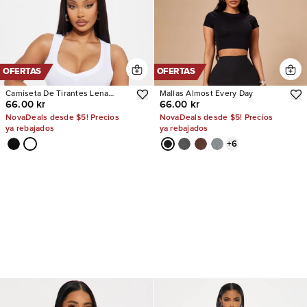
OFERTAS
OFERTAS
Camiseta De Tirantes Lena
Mallas Almost Every Day
66.00 kr
66.00 kr
Ribbed V Neck
NovaDeals desde $5! Precios
NovaDeals desde $5! Precios
ya rebajados
ya rebajados
+
6