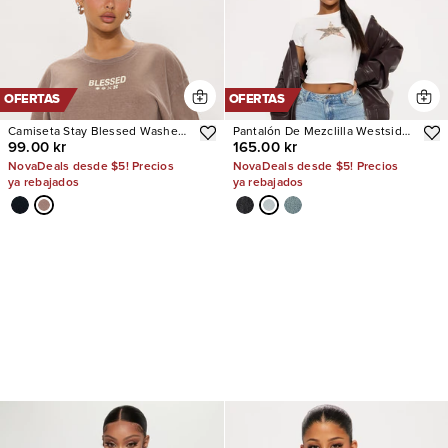
OFERTAS
OFERTAS
Camiseta Stay Blessed Washed
Pantalón De Mezclilla Westside
99.00 kr
165.00 kr
Oversized
Low Rise Wide Leg
NovaDeals desde $5! Precios
NovaDeals desde $5! Precios
ya rebajados
ya rebajados