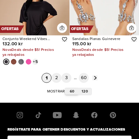
OFERTAS
OFERTAS
Conjunto Weekend Vibes
Sandalias Planas Guinevere
132.00 kr
115.00 kr
Legging
NovaDeals desde $5! Precios
NovaDeals desde $5! Precios
ya rebajados
ya rebajados
+
5
1
2
3
...
60
60
120
MOSTRAR
REGÍSTRATE PARA OBTENER DESCUENTOS Y ACTUALIZACIONES