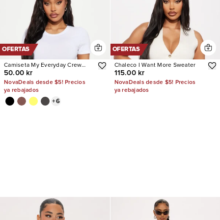
OFERTAS
OFERTAS
Camiseta My Everyday Crew
Chaleco I Want More Sweater
50.00 kr
115.00 kr
Neck
NovaDeals desde $5! Precios
NovaDeals desde $5! Precios
ya rebajados
ya rebajados
+
6