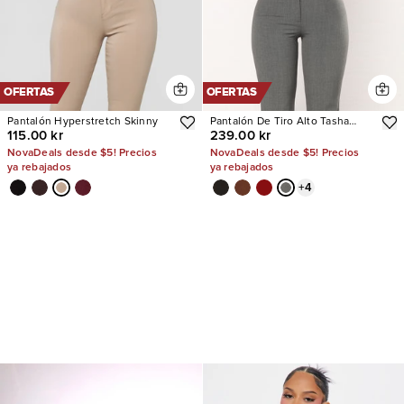
OFERTAS
OFERTAS
Pantalón Hyperstretch Skinny
Pantalón De Tiro Alto Tasha
115.00 kr
239.00 kr
Dressy
NovaDeals desde $5! Precios
NovaDeals desde $5! Precios
ya rebajados
ya rebajados
+
4