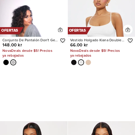
OFERTAS
OFERTAS
Conjunto De Pantalón Don't Get
Vestido Holgado Kiana Double
148.00 kr
66.00 kr
This Twisted Short Sleeve
Lined Jersey
NovaDeals desde $5! Precios
NovaDeals desde $5! Precios
ya rebajados
ya rebajados