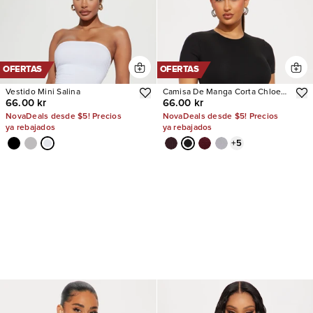
OFERTAS
OFERTAS
Vestido Mini Salina
Camisa De Manga Corta Chloe
66.00 kr
66.00 kr
Crew Neck
NovaDeals desde $5! Precios
NovaDeals desde $5! Precios
ya rebajados
ya rebajados
+
5