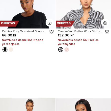
OFERTAS
OFERTAS
Camisa Rory Oversized Scoop
Camisa You Better Work Striped
66.00 kr
132.00 kr
Neck T
II
NovaDeals desde $5! Precios
NovaDeals desde $5! Precios
ya rebajados
ya rebajados