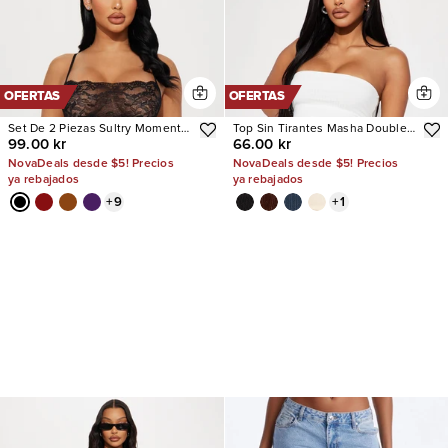
OFERTAS
OFERTAS
Set De 2 Piezas Sultry Moments
Top Sin Tirantes Masha Double
99.00 kr
66.00 kr
Lace
Lined Ribbed
NovaDeals desde $5! Precios
NovaDeals desde $5! Precios
ya rebajados
ya rebajados
+
9
+
1