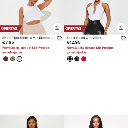
OFERTAS
OFERTAS
Short Tipo Ciclista Mia Ribbed
Short Good Girl Vibes
€7.95
€12.95
Seamless
NovaDeals desde $5! Precios
NovaDeals desde $5! Precios
ya rebajados
ya rebajados