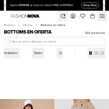
€109.95
Shop New
Spend
or more to unlock FREE SHIPPING!
Mujeres
Ofertas
Bottoms en oferta
BOTTOMS EN OFERTA
523 productos
Ordenar
Talla