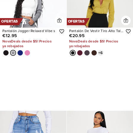
OFERTAS
OFERTAS
Pantalón Jogger Relaxed Vibe s
Pantalón De Vestir Tiro Alto Tall
€12.95
€20.95
Victoria
NovaDeals desde $5! Precios
NovaDeals desde $5! Precios
ya rebajados
ya rebajados
+
6