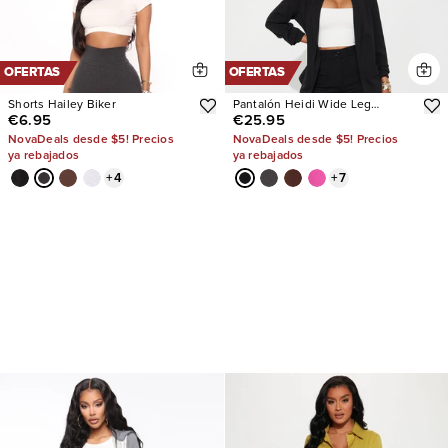
OFERTAS
OFERTAS
Shorts Hailey Biker
Pantalón Heidi Wide Leg
€6.95
€25.95
Trouser
NovaDeals desde $5! Precios
NovaDeals desde $5! Precios
ya rebajados
ya rebajados
+
4
+
7