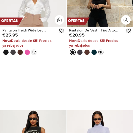
OFERTAS
OFERTAS
Pantalón Heidi Wide Leg
Pantalón De Vestir Tiro Alto
€25.95
€20.95
Trouser
Victoria
NovaDeals desde $5! Precios
NovaDeals desde $5! Precios
ya rebajados
ya rebajados
+
7
+
10