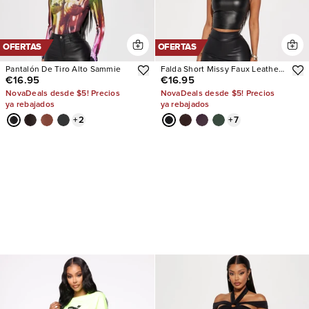
OFERTAS
OFERTAS
Pantalón De Tiro Alto Sammie
Falda Short Missy Faux Leather
€16.95
€16.95
Mini
NovaDeals desde $5! Precios
NovaDeals desde $5! Precios
ya rebajados
ya rebajados
+
2
+
7