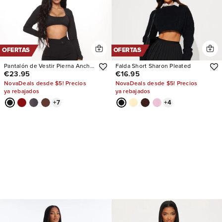
OFERTAS
OFERTAS
Pantalón de Vestir Pierna Ancha
Falda Short Sharon Pleated
€23.95
€16.95
Call It
NovaDeals desde $5! Precios
NovaDeals desde $5! Precios
ya rebajados
ya rebajados
+
7
+
4