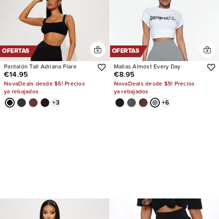
OFERTAS
OFERTAS
Pantalón Tall Adriana Flare
Mallas Almost Every Day
€14.95
€8.95
NovaDeals desde $5! Precios
NovaDeals desde $5! Precios
ya rebajados
ya rebajados
+
3
+
6