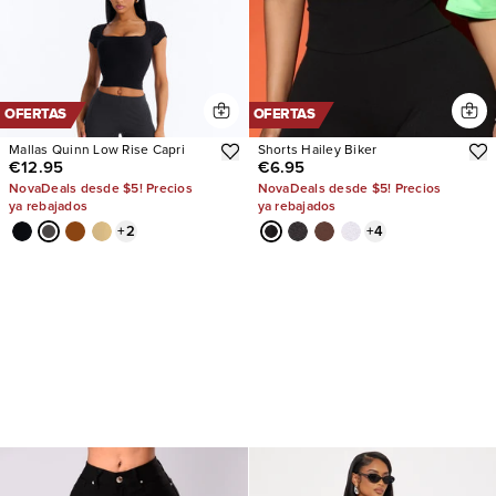
OFERTAS
OFERTAS
Mallas Quinn Low Rise Capri
Shorts Hailey Biker
€12.95
€6.95
NovaDeals desde $5! Precios
NovaDeals desde $5! Precios
ya rebajados
ya rebajados
+
2
+
4