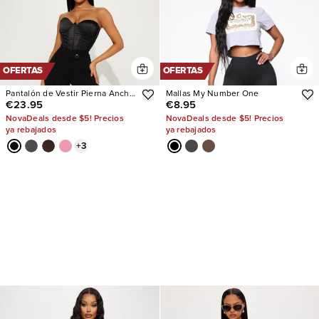
OFERTAS
OFERTAS
Pantalón de Vestir Pierna Ancha
Mallas My Number One
€23.95
€8.95
Tall Call It
NovaDeals desde $5! Precios
NovaDeals desde $5! Precios
ya rebajados
ya rebajados
+
3