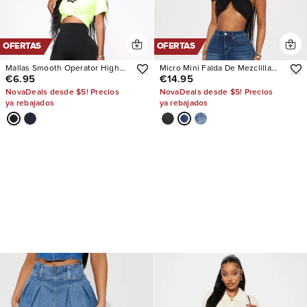
OFERTAS
OFERTAS
Mallas Smooth Operator High
Micro Mini Falda De Mezclilla
€6.95
€14.95
Rise
The OG
NovaDeals desde $5! Precios
NovaDeals desde $5! Precios
ya rebajados
ya rebajados