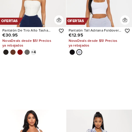
OFERTAS
OFERTAS
Pantalón De Tiro Alto Tasha
Pantalón Tall Adriana Foldover
€30.95
€12.95
Dressy
Flare
NovaDeals desde $5! Precios
NovaDeals desde $5! Precios
ya rebajados
ya rebajados
+
4