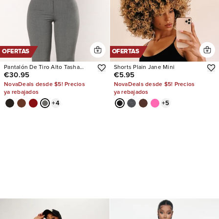
OFERTAS
OFERTAS
Pantalón De Tiro Alto Tasha
Shorts Plain Jane Mini
€30.95
€5.95
Dressy
NovaDeals desde $5! Precios
NovaDeals desde $5! Precios
ya rebajados
ya rebajados
+
4
+
5