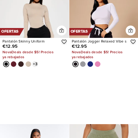
OFERTAS
OFERTAS
Pantalón Skinny Uniform
Pantalón Jogger Relaxed Vibe s
€12.95
€12.95
NovaDeals desde $5! Precios
NovaDeals desde $5! Precios
ya rebajados
ya rebajados
+
3