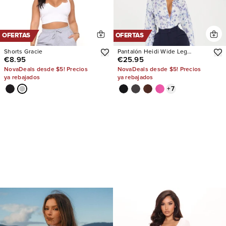
OFERTAS
OFERTAS
Shorts Gracie
Pantalón Heidi Wide Leg
€8.95
€25.95
Trouser
NovaDeals desde $5! Precios
NovaDeals desde $5! Precios
ya rebajados
ya rebajados
+
7