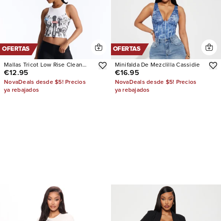
OFERTAS
OFERTAS
Mallas Tricot Low Rise Clean
Minifalda De Mezclilla Cassidie
€12.95
€16.95
Waistband Capri
NovaDeals desde $5! Precios
NovaDeals desde $5! Precios
ya rebajados
ya rebajados