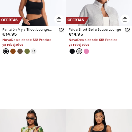
OFERTAS
OFERTAS
Pantalón Myla Tricot Lounge
Falda Short Bella Scuba Lounge
€14.95
€14.95
Fold Over Flare
NovaDeals desde $5! Precios
NovaDeals desde $5! Precios
ya rebajados
ya rebajados
+
1