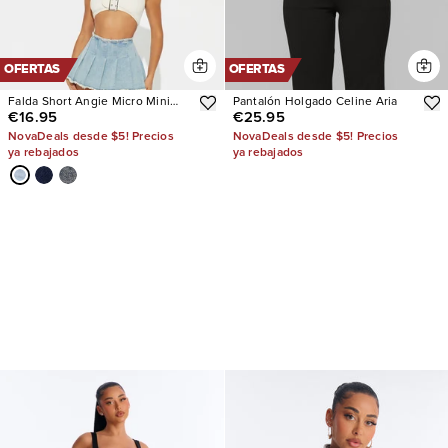
OFERTAS
OFERTAS
Falda Short Angie Micro Mini
Pantalón Holgado Celine Aria
€16.95
€25.95
Pleated
NovaDeals desde $5! Precios
NovaDeals desde $5! Precios
ya rebajados
ya rebajados