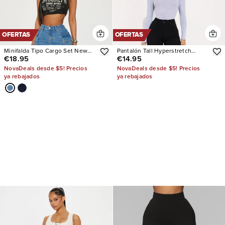
OFERTAS
OFERTAS
Minifalda Tipo Cargo Set New
Pantalón Tall Hyperstretch
€18.95
€14.95
Limits Denim
Skinny
NovaDeals desde $5! Precios
NovaDeals desde $5! Precios
ya rebajados
ya rebajados