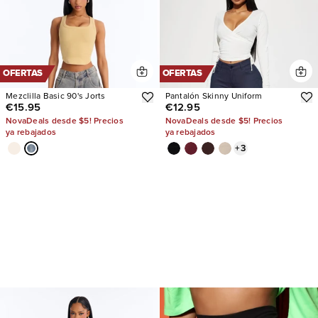
OFERTAS
OFERTAS
Mezclilla Basic 90's Jorts
Pantalón Skinny Uniform
€15.95
€12.95
NovaDeals desde $5! Precios
NovaDeals desde $5! Precios
ya rebajados
ya rebajados
+
3