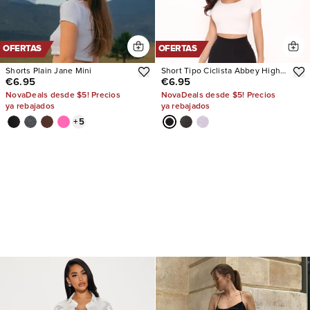
OFERTAS
OFERTAS
Shorts Plain Jane Mini
Short Tipo Ciclista Abbey High
€6.95
€6.95
Rise
NovaDeals desde $5! Precios
NovaDeals desde $5! Precios
ya rebajados
ya rebajados
+
5