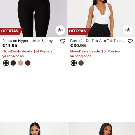
OFERTAS
OFERTAS
Pantalón Hyperstretch Skinny
Pantalón De Tiro Alto Tall Tasha
€14.95
€30.95
Dressy
NovaDeals desde $5! Precios
NovaDeals desde $5! Precios
ya rebajados
ya rebajados