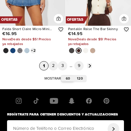
OFERTAS
OFERTAS
Falda Short Claire Micro Mini
Pantalón Raise The Bar Skinny
€16.95
€14.95
Pleated
NovaDeals desde $5! Precios
NovaDeals desde $5! Precios
ya rebajados
ya rebajados
+
2
1
2
3
...
9
60
120
MOSTRAR
REGÍSTRATE PARA OBTENER DESCUENTOS Y ACTUALIZACIONES
Número de Teléfono o Correo Electrónico