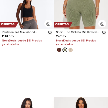
OFERTAS
OFERTAS
Pantalón Tall Mia Ribbed
Short Tipo Ciclista Mia Ribbed
€14.95
€7.95
Seamless Flare
Seamless
NovaDeals desde $5! Precios
NovaDeals desde $5! Precios
ya rebajados
ya rebajados