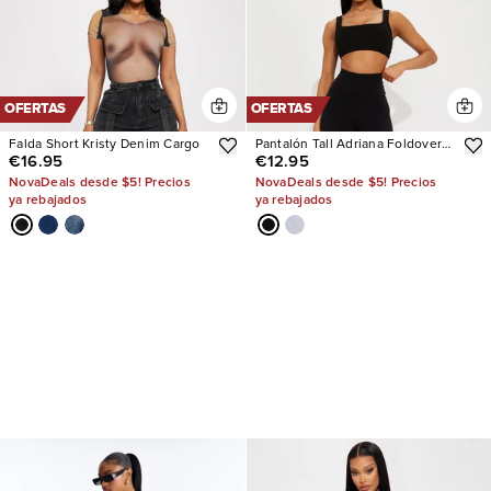
OFERTAS
OFERTAS
Falda Short Kristy Denim Cargo
Pantalón Tall Adriana Foldover
€16.95
€12.95
Flare
NovaDeals desde $5! Precios
NovaDeals desde $5! Precios
ya rebajados
ya rebajados