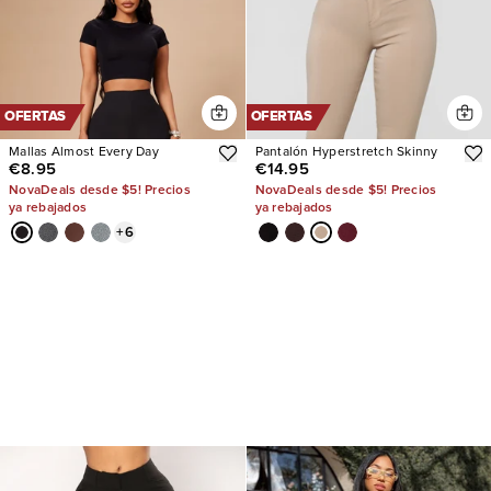
OFERTAS
OFERTAS
Mallas Almost Every Day
Pantalón Hyperstretch Skinny
€8.95
€14.95
NovaDeals desde $5! Precios
NovaDeals desde $5! Precios
ya rebajados
ya rebajados
+
6