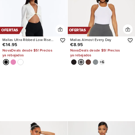
OFERTAS
OFERTAS
Mallas Ultra Ribbed Low Rise
Mallas Almost Every Day
€14.95
€8.95
Capri
NovaDeals desde $5! Precios
NovaDeals desde $5! Precios
ya rebajados
ya rebajados
+
6