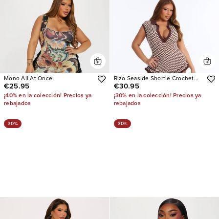
Mono All At Once
Rizo Seaside Shortie Crochet
€25.95
€30.95
Micro Short
¡40% en la colección! Precios ya
¡30% en la colección! Precios ya
rebajados
rebajados
30%
30%