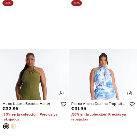
30%
50%
Mono Kalana Beaded Halter
Pierna Ancha Deanna Tropical
€32.95
€31.95
Chiffon
¡30% en la colección! Precios ya
¡50% en la colección! Precios ya
rebajados
rebajados