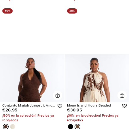
50%
30%
Conjunto Mariah Jumpsuit And
Mono Island Hours Beaded
€26.95
€30.95
Tie Waist Scarf
¡50% en la colección! Precios ya
¡30% en la colección! Precios ya
rebajados
rebajados