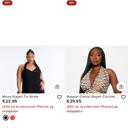
30%
30%
Mono Nayeli Tie Ankle
Romper Overol Nayeli Crochet
€23.95
€29.95
Halter
¡30% en la colección! Precios ya
¡30% en la colección! Precios ya
rebajados
rebajados