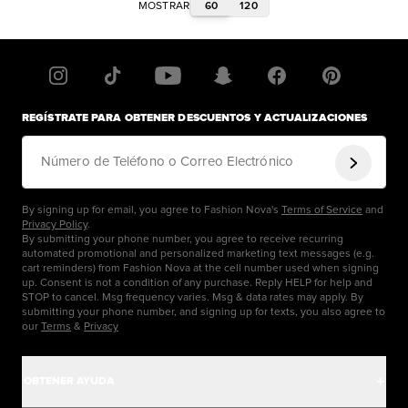
60
120
MOSTRAR
REGÍSTRATE PARA OBTENER DESCUENTOS Y ACTUALIZACIONES
Número de Teléfono o Correo Electrónico
By signing up for email, you agree to Fashion Nova's
Terms of Service
and
Privacy Policy
.
By submitting your phone number, you agree to receive recurring
automated promotional and personalized marketing text messages (e.g.
cart reminders) from Fashion Nova at the cell number used when signing
up. Consent is not a condition of any purchase. Reply HELP for help and
STOP to cancel. Msg frequency varies. Msg & data rates may apply. By
submitting your phone number, and signing up for texts, you also agree to
our
Terms
&
Privacy
OBTENER AYUDA