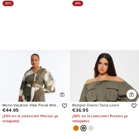
30%
30%
Mono Vacation Vibe Floral Wide
Romper Overol Tania Linen
€44.95
€36.95
Leg
¡30% en la colección! Precios ya
¡30% en la colección! Precios ya
rebajados
rebajados