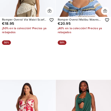
Romper Overol Via Waist Scarf
Romper Overol Malibu Waves
€18.95
€20.95
Satin
Short Sleeve Knit
¡50% en la colección! Precios ya
¡40% en la colección! Precios ya
rebajados
rebajados
50%
50%