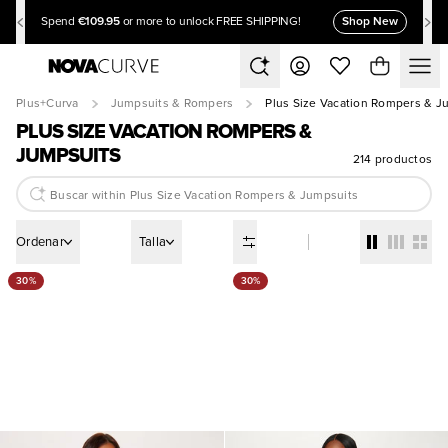
€109.95
Shop New
Spend
or more to unlock FREE SHIPPING!
Plus+Curva
Jumpsuits & Rompers
Plus Size Vacation Rompers & J
PLUS SIZE VACATION ROMPERS &
JUMPSUITS
214 productos
Ordenar
Talla
30%
30%