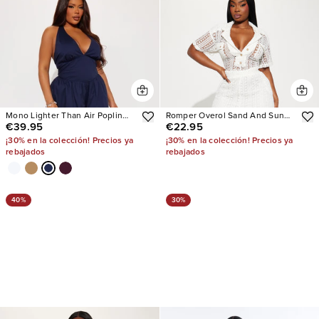
Mono Lighter Than Air Poplin
Romper Overol Sand And Sun
€39.95
€22.95
Halter
Crochet
¡30% en la colección! Precios ya
¡30% en la colección! Precios ya
rebajados
rebajados
40%
30%