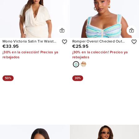
Mono Victoria Satin Tie Waist
Romper Overol Checked Out
€33.95
€25.95
Jogger
Crochet Sleeveless
¡30% en la colección! Precios ya
¡30% en la colección! Precios ya
rebajados
rebajados
50%
30%