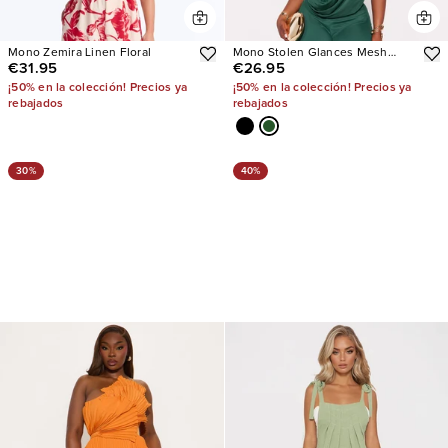
Mono Zemira Linen Floral
Mono Stolen Glances Mesh
€31.95
€26.95
Halter
¡50% en la colección! Precios ya
¡50% en la colección! Precios ya
rebajados
rebajados
30%
40%