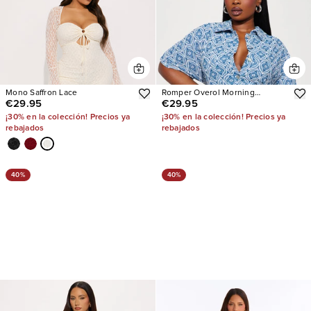
Mono Saffron Lace
Romper Overol Morning
€29.95
€29.95
Mimosas
¡30% en la colección! Precios ya
¡30% en la colección! Precios ya
rebajados
rebajados
40%
40%