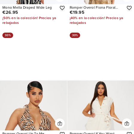
Mono Mella Draped Wide Leg
Romper Overol Fiona Floral
€26.95
€19.95
Linen Tie Shoulder
¡50% en la colección! Precios ya
¡40% en la colección! Precios ya
rebajados
rebajados
30%
30%