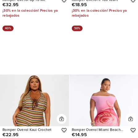
Romper Overol Up To Me
Romper Overol If You Want
€32.95
€18.95
¡30% en la colección! Precios ya
¡30% en la colección! Precios ya
rebajados
rebajados
40%
50%
Romper Overol Kaui Crochet
Romper Overol Miami Beach
€22.95
€14.95
Mesh