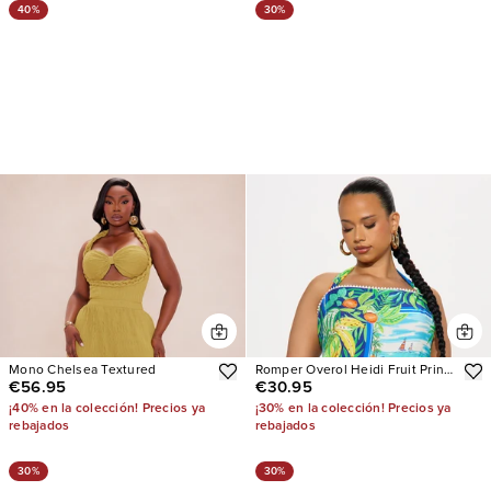
40%
30%
Mono Chelsea Textured
Romper Overol Heidi Fruit Print
€56.95
€30.95
Halter
¡40% en la colección! Precios ya
¡30% en la colección! Precios ya
rebajados
rebajados
30%
30%