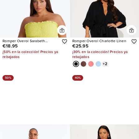
Romper Overol Sarabeth
Romper Overol Charlotte Linen
€18.95
€25.95
Smocked
¡50% en la colección! Precios ya
¡30% en la colección! Precios ya
rebajados
rebajados
+
2
50%
40%