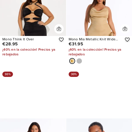
Mono Think It Over
Mono Mia Metallic Knit Wide
€28.95
€31.95
Leg
¡40% en la colección! Precios ya
¡40% en la colección! Precios ya
rebajados
rebajados
30%
30%