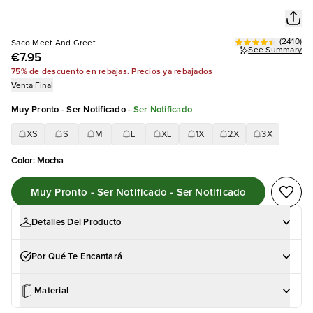
(
2410
)
Saco Meet And Greet
See Summary
€7.95
75% de descuento en rebajas. Precios ya rebajados
Venta Final
Muy Pronto - Ser Notificado
-
Ser Notificado
XS
S
M
L
XL
1X
2X
3X
Color
:
Mocha
Muy Pronto - Ser Notificado - Ser Notificado
Detalles Del Producto
Por Qué Te Encantará
Material