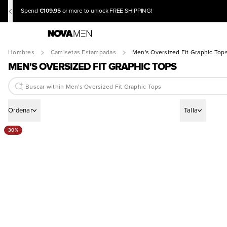
€109.95
Spend
or more to unlock FREE SHIPPING!
Hombres
Camisetas Estampadas
Men's Oversized Fit Graphic Top
MEN'S OVERSIZED FIT GRAPHIC TOPS
Ordenar
Talla
30%