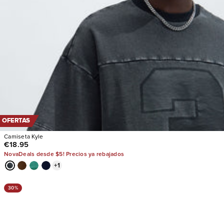
OFERTAS
Camiseta Kyle
€18.95
NovaDeals desde $5! Precios ya rebajados
+
1
30%