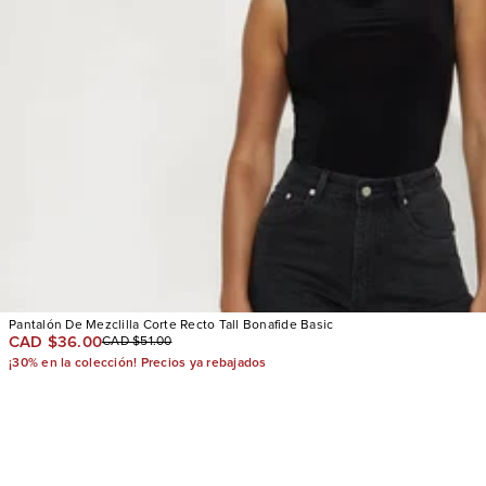
Pantalón De Mezclilla Corte Recto Tall Bonafide Basic
CAD $36.00
CAD $51.00
¡30% en la colección! Precios ya rebajados