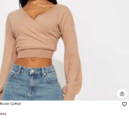
 Route Cuffed
ados