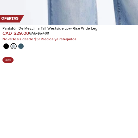
OFERTAS
Pantalón De Mezclilla Tall Westside Low Rise Wide Leg
CAD $29.00
CAD $57.00
NovaDeals desde $5! Precios ya rebajados
30%