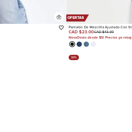
OFERTAS
Pantalón De Mezclilla Ajustado Con St
CAD $23.00
CAD $43.00
NovaDeals desde $5! Precios ya reba
30%