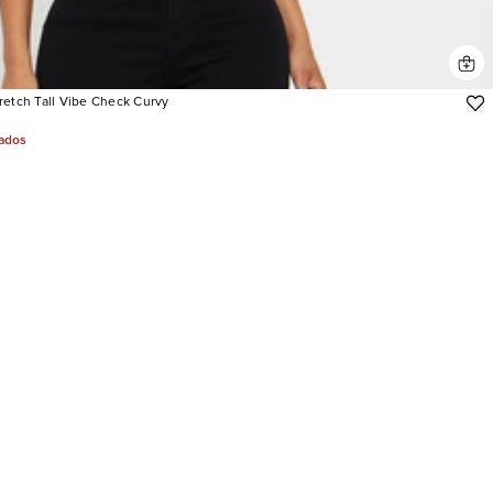
retch Tall Vibe Check Curvy
jados