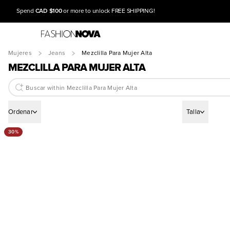
CAD $100
Spend
or more to unlock FREE SHIPPING!
Mujeres
Jeans
Mezclilla Para Mujer Alta
MEZCLILLA PARA MUJER ALTA
Ordenar
Talla
30%