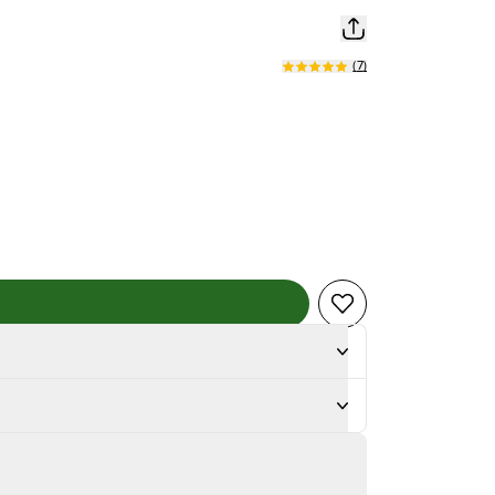
(
7
)