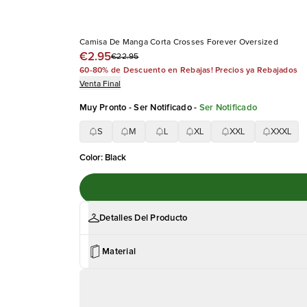
Camisa De Manga Corta Crosses Forever Oversized
€2.95
€22.95
60-80% de Descuento en Rebajas! Precios ya Rebajados
Venta Final
Muy Pronto - Ser Notificado
-
Ser Notificado
S
M
L
XL
XXL
XXXL
Color
:
Black
Detalles Del Producto
Material