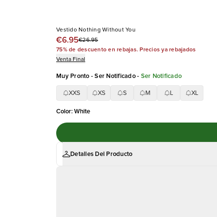
Vestido Nothing Without You
€6.95
€26.95
75% de descuento en rebajas. Precios ya rebajados
Venta Final
Muy Pronto - Ser Notificado
-
Ser Notificado
XXS
XS
S
M
L
XL
Color
:
White
Detalles Del Producto