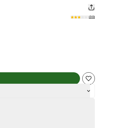
(
30
)