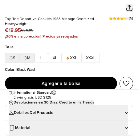
(
5
)
Top Tee Deportivo Cookies 1983 Vintage Oversized
Heavyweight
€18.95
€26.95
¡30% en la colección! Precios ya rebajados
Talla
S
M
L
XL
XXL
XXXL
Color
:
Black Wash
Agregar a la bolsa
International Standard
Envío gratis
USD $125+
Devoluciones en 30 Días: Crédito en la Tienda
Detalles Del Producto
Material