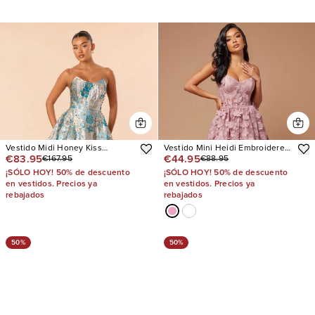
Vestido Midi Honey Kiss
Vestido Mini Heidi Embroidered
€83.95
€44.95
€167.95
€88.95
Jacquard
Corset
¡SÓLO HOY! 50% de descuento
¡SÓLO HOY! 50% de descuento
en vestidos. Precios ya
en vestidos. Precios ya
rebajados
rebajados
50%
50%