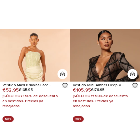
Vestido Maxi Brianna Lace
Vestido Mini Amber Deep V
€52.95
€105.95
€105.95
€176.95
Corset
Embellished Feather Trim
¡SÓLO HOY! 50% de descuento
¡SÓLO HOY! 50% de descuento
en vestidos. Precios ya
en vestidos. Precios ya
rebajados
rebajados
50%
50%