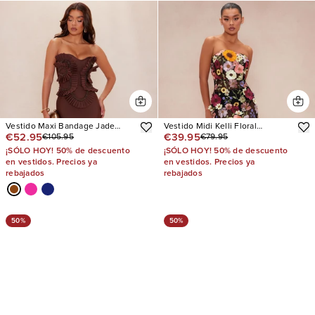
Vestido Maxi Bandage Jade
Vestido Midi Kelli Floral
€52.95
€39.95
€105.95
€79.95
Beaded
Embroidered
¡SÓLO HOY! 50% de descuento
¡SÓLO HOY! 50% de descuento
en vestidos. Precios ya
en vestidos. Precios ya
rebajados
rebajados
50%
50%