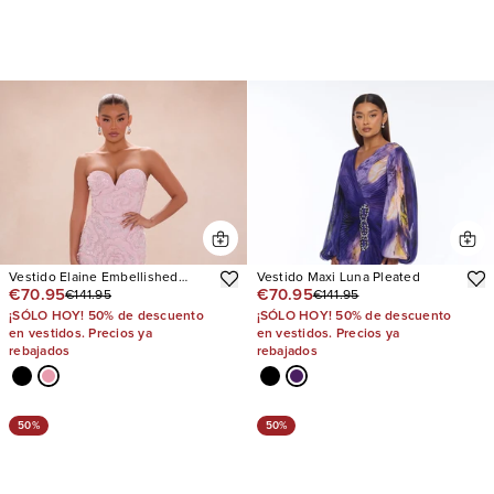
Vestido Elaine Embellished
Vestido Maxi Luna Pleated
€70.95
€70.95
€141.95
€141.95
Sequin
¡SÓLO HOY! 50% de descuento
¡SÓLO HOY! 50% de descuento
en vestidos. Precios ya
en vestidos. Precios ya
rebajados
rebajados
50%
50%