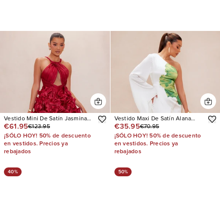
Vestido Mini De Satín Jasmina
Vestido Maxi De Satín Alana
€61.95
€35.95
€123.95
€70.95
Floral
One Shoulder
¡SÓLO HOY! 50% de descuento
¡SÓLO HOY! 50% de descuento
en vestidos. Precios ya
en vestidos. Precios ya
rebajados
rebajados
40%
50%