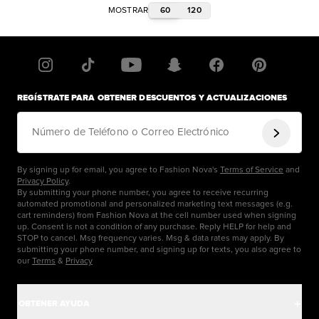
60
120
MOSTRAR
REGÍSTRATE PARA OBTENER DESCUENTOS Y ACTUALIZACIONES
Número de Teléfono o Correo Electrónico
By signing up for email, you agree to Fashion Nova's
Terms of Service
and
Privacy Policy
.
By submitting your phone number, you agree to receive recurring
automated promotional and personalized marketing text messages (e.g.
cart reminders) from Fashion Nova at the cell number used when signing
up. Consent is not a condition of any purchase. Reply HELP for help and
STOP to cancel. Msg frequency varies. Msg & data rates may apply. By
submitting your phone number, and signing up for texts, you also agree to
our
Terms
&
Privacy
OBTENER AYUDA