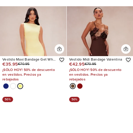
Vestido Maxi Bandage Get What
Vestido Midi Bandage Valentina
€35.95
€42.95
€70.95
€70.95
I Want
¡SÓLO HOY! 50% de descuento
¡SÓLO HOY! 50% de descuento
en vestidos. Precios ya
en vestidos. Precios ya
rebajados
rebajados
50%
50%