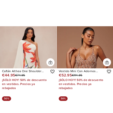
Caftán Althea One Shoulder
Vestido Mini Con Adornos
€44.95
€52.95
€74.95
€114.95
Satin
Chantilly
¡SÓLO HOY! 50% de descuento
¡SÓLO HOY! 50% de descuento
en vestidos. Precios ya
en vestidos. Precios ya
rebajados
rebajados
50%
50%