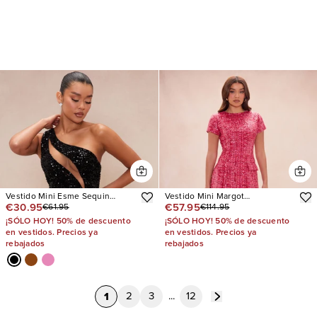
Vestido Mini Esme Sequin
Vestido Mini Margot
€30.95
€57.95
€61.95
€114.95
Feather
Embellished Tweed
¡SÓLO HOY! 50% de descuento
¡SÓLO HOY! 50% de descuento
en vestidos. Precios ya
en vestidos. Precios ya
rebajados
rebajados
1
2
3
...
12