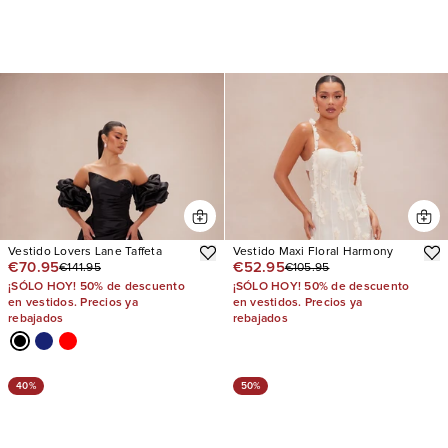
Vestido Lovers Lane Taffeta
Vestido Maxi Floral Harmony
€70.95
€52.95
€141.95
€105.95
¡SÓLO HOY! 50% de descuento
¡SÓLO HOY! 50% de descuento
en vestidos. Precios ya
en vestidos. Precios ya
rebajados
rebajados
40%
50%