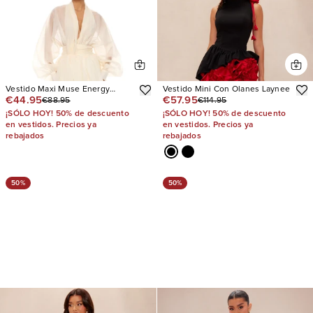
Vestido Maxi Muse Energy
Vestido Mini Con Olanes Laynee
€44.95
€57.95
€88.95
€114.95
Taffeta
¡SÓLO HOY! 50% de descuento
¡SÓLO HOY! 50% de descuento
en vestidos. Precios ya
en vestidos. Precios ya
rebajados
rebajados
50%
50%