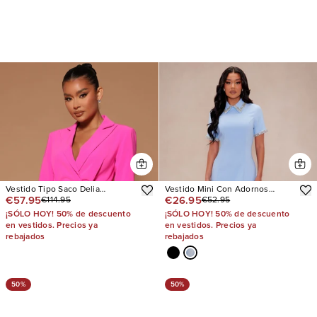
Vestido Tipo Saco Delia
Vestido Mini Con Adornos
€57.95
€26.95
€114.95
€52.95
Feathered
Evette
¡SÓLO HOY! 50% de descuento
¡SÓLO HOY! 50% de descuento
en vestidos. Precios ya
en vestidos. Precios ya
rebajados
rebajados
50%
50%