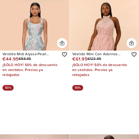
Vestido Midi Alyssa Pearl
Vestido Mini Con Adornos
€44.95
€61.95
€88.95
€123.95
Jacquard
Dreaming Of You
¡SÓLO HOY! 50% de descuento
¡SÓLO HOY! 50% de descuento
en vestidos. Precios ya
en vestidos. Precios ya
rebajados
rebajados
50%
50%