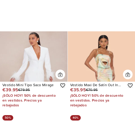
Vestido Mini Tipo Saco Mirage
Vestido Maxi De Satín Out In
€39.95
€35.95
€79.95
€70.95
Turks
¡SÓLO HOY! 50% de descuento
¡SÓLO HOY! 50% de descuento
en vestidos. Precios ya
en vestidos. Precios ya
rebajados
rebajados
50%
40%