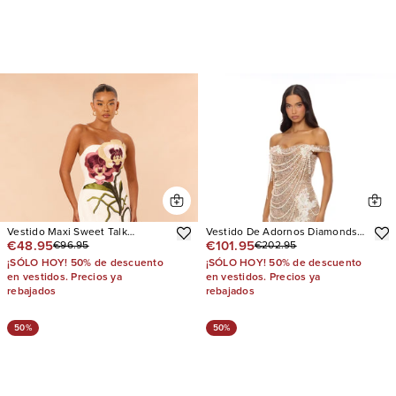
Vestido Maxi Sweet Talk
Vestido De Adornos Diamonds
€48.95
€101.95
€96.95
€202.95
Embroidered
And Pearls
¡SÓLO HOY! 50% de descuento
¡SÓLO HOY! 50% de descuento
en vestidos. Precios ya
en vestidos. Precios ya
rebajados
rebajados
50%
50%