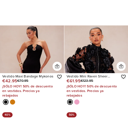
Vestido Maxi Bandage Mykonos
Vestido Mini Raven Sheer
€42.95
€61.95
€70.95
€123.95
Embroidered
¡SÓLO HOY! 50% de descuento
¡SÓLO HOY! 50% de descuento
en vestidos. Precios ya
en vestidos. Precios ya
rebajados
rebajados
40%
50%