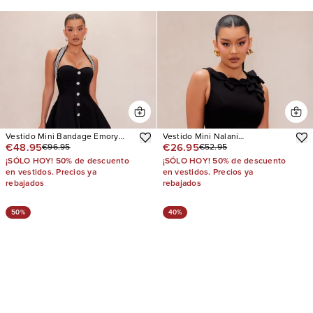
Vestido Mini Bandage Emory
Vestido Mini Nalani
€48.95
€26.95
€96.95
€52.95
Embellished
Embroidered
¡SÓLO HOY! 50% de descuento
¡SÓLO HOY! 50% de descuento
en vestidos. Precios ya
en vestidos. Precios ya
rebajados
rebajados
50%
40%