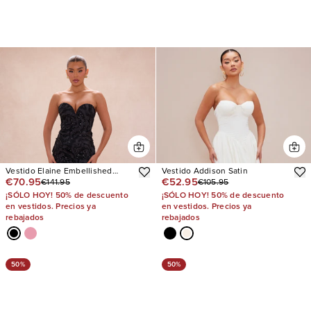
Vestido Elaine Embellished
Vestido Addison Satin
€70.95
€52.95
€141.95
€105.95
Sequin
¡SÓLO HOY! 50% de descuento
¡SÓLO HOY! 50% de descuento
en vestidos. Precios ya
en vestidos. Precios ya
rebajados
rebajados
50%
50%