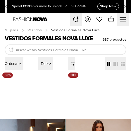
€110.95
Shop New
Spend
or more to unlock FREE SHIPPING!
Mujeres
Vestidos
Vestidos Formales Nova Luxe
VESTIDOS FORMALES NOVA LUXE
687 productos
Ordenar
Talla
50%
50%