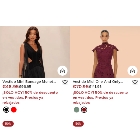
Vestido Mini Bandage Monet
Vestido Midi One And Only
€48.95
€70.95
€96.95
€141.95
Fringe
Embroidered
¡SÓLO HOY! 50% de descuento
¡SÓLO HOY! 50% de descuento
en vestidos. Precios ya
en vestidos. Precios ya
rebajados
rebajados
50%
50%