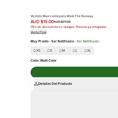
Vestido Maxi Lentejuela Walk The Runway
AUD $19.00
AUD $77.00
75% de descuento en rebajas. Precios ya rebajados
Venta Final
Muy Pronto - Ser Notificado
-
Ser Notificado
XS
S
M
L
XL
Color
:
Multi Color
Detalles Del Producto