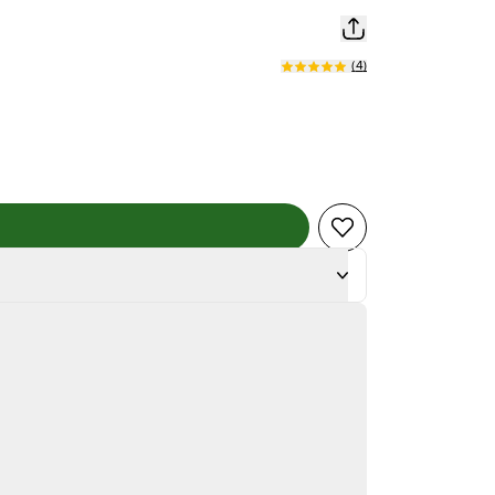
(
4
)