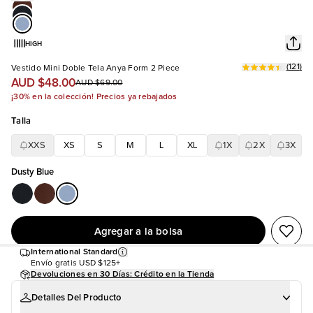
HIGH
(
121
)
Vestido Mini Doble Tela Anya Form 2 Piece
AUD $48.00
AUD $69.00
¡30% en la colección! Precios ya rebajados
Talla
XXS
XS
S
M
L
XL
1X
2X
3X
Dusty Blue
Agregar a la bolsa
International Standard
Envío gratis
USD $125+
Devoluciones en 30 Días: Crédito en la Tienda
Detalles Del Producto