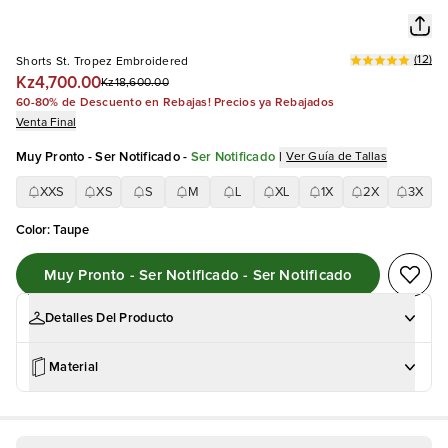
(
12
)
Shorts St. Tropez Embroidered
Kz4,700.00
Kz18,600.00
60-80% de Descuento en Rebajas! Precios ya Rebajados
Venta Final
Muy Pronto - Ser Notificado
-
Ser Notificado
|
Ver Guía de Tallas
XXS
XS
S
M
L
XL
1X
2X
3X
Color
:
Taupe
Muy Pronto - Ser Notificado - Ser Notificado
Detalles Del Producto
Material