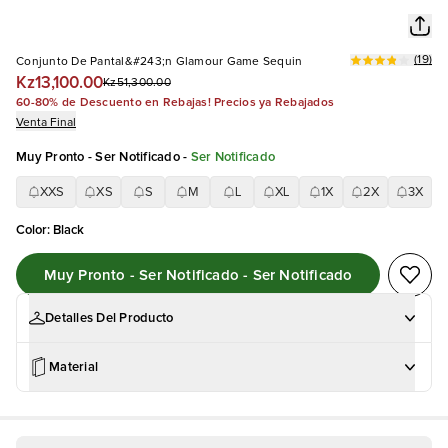
(
19
)
Conjunto De Pantal&#243;n Glamour Game Sequin
Kz13,100.00
Kz51,300.00
60-80% de Descuento en Rebajas! Precios ya Rebajados
Venta Final
Muy Pronto - Ser Notificado
-
Ser Notificado
XXS
XS
S
M
L
XL
1X
2X
3X
Color
:
Black
Muy Pronto - Ser Notificado - Ser Notificado
Detalles Del Producto
Material