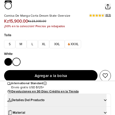
(
63
)
Camisa De Manga Corta Dream State Oversize
Kz15,900.00
Kz23,300.00
¡30% en la colección! Precios ya rebajados
Talla
S
M
L
XL
XXL
XXXL
White
Agregar a la bolsa
International Standard
Envío gratis
USD $125+
Devoluciones en 30 Días: Crédito en la Tienda
Detalles Del Producto
Material