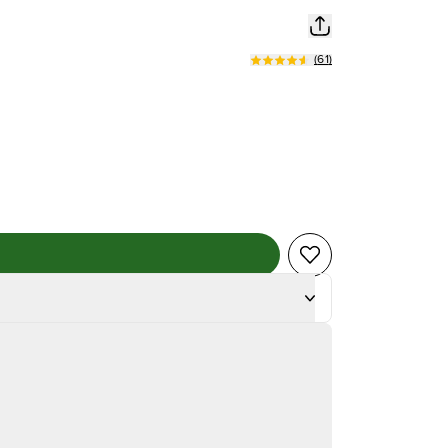
(
61
)