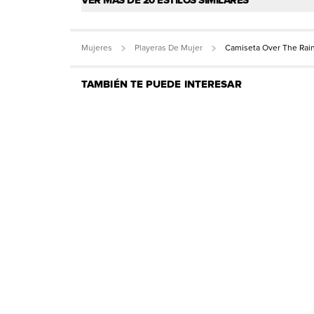
VER MÁS DE 20 ESTILOS SIMILARES
Mujeres
Playeras De Mujer
Camiseta Over The Ra
TAMBIÉN TE PUEDE INTERESAR