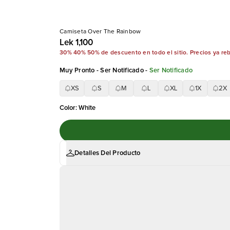
Camiseta Over The Rainbow
Lek 1,100
30% 40% 50% de descuento en todo el sitio. Precios ya re
Muy Pronto - Ser Notificado
-
Ser Notificado
XS
S
M
L
XL
1X
2X
Color
:
White
Detalles Del Producto