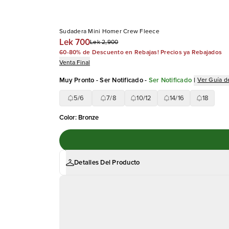
Sudadera Mini Homer Crew Fleece
Lek 700
Lek 2,900
60-80% de Descuento en Rebajas! Precios ya Rebajados
Venta Final
Muy Pronto - Ser Notificado
-
Ser Notificado
|
Ver Guía de
5/6
7/8
10/12
14/16
18
Color
:
Bronze
Detalles Del Producto