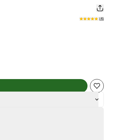
(
4
)