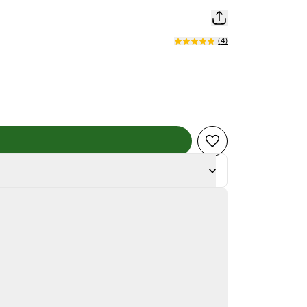
(
4
)